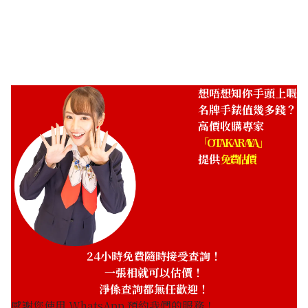
ASK
ASK
收購日期: 2025年1月
收購日期: 2022年11月
想唔想知你手頭上嘅
名牌手錶值幾多錢？
高價收購專家
「OTAKARAYA」
提供
免費估價
Franck Muller Master
Franck Muller Master
Square 6002LQZ
Square 6000 K SC DT R
參考回收價
參考回收價
ASK
ASK
24小時免費隨時接受查詢！
收購日期: 2024年3月
收購日期: 2023年6月
一張相就可以估價！
淨係查詢都無任歡迎！
感謝您使用 WhatsApp 預約我們的服務！