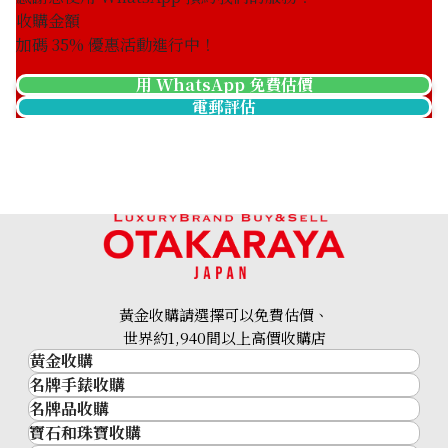
收購金額
加碼
35
% 優惠活動進行中！
用 WhatsApp 免費估價
電郵評估
Franck Muller Master
Franck Muller Master
Square 6002SQZ
Square 6000 K SC DT BL
參考回收價
參考回收價
ASK
ASK
收購日期: 2025年2月
收購日期: 2024年10月
黃金收購請選擇可以免費估價、
世界約1,940間以上高價收購店
黃金收購
名牌手錶收購
黃金･金條
名牌品收購
名牌手錶收購
金條
寶石和珠寶收購
名牌品收購
勞力士 (Rolex)
金幣及銀幣