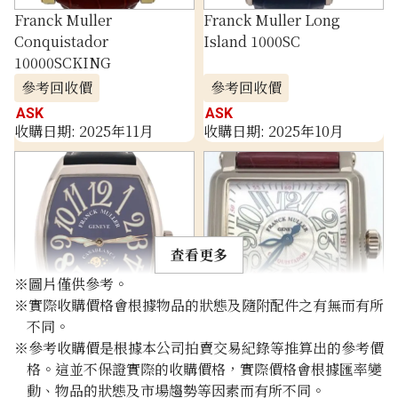
Franck Muller
Franck Muller Long
Conquistador
Island 1000SC
10000SCKING
參考回收價
參考回收價
ASK
ASK
收購日期: 2025年11月
收購日期: 2025年10月
查看更多
※圖片僅供參考。
※實際收購價格會根據物品的狀態及隨附配件之有無而有所
不同。
Franck Muller Casablanca
Franck Muller Master
※參考收購價是根據本公司拍賣交易紀錄等推算出的參考價
7880CL
Square 162
格。這並不保證實際的收購價格，實際價格會根據匯率變
參考回收價
參考回收價
動、物品的狀態及市場趨勢等因素而有所不同。