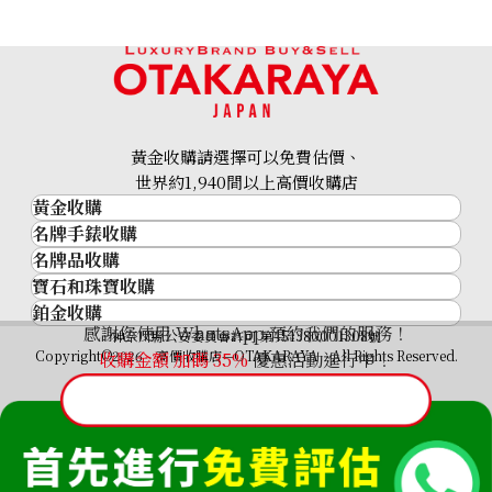
黃金收購請選擇可以免費估價、
世界約1,940間以上高價收購店
黃金收購
名牌手錶收購
黃金･金條
名牌品收購
名牌手錶收購
金條
寶石和珠寶收購
名牌品收購
勞力士 (Rolex)
金幣及銀幣
鉑金收購
寶石和珠寶
HERMES
Patek Philippe
過去十年黃金價格
感謝您使用 WhatsApp 預約我們的服務！
鉑金
神奈川縣公安委員會許可 第451380001308號
鑽石
LOUIS VUITTON
Audemars Piguet
金飾
Copyright©2026 高價收購店—OTAKARAYA All Rights Reserved.
收購金額 加碼
35%
優惠活動進行中！
祖母綠
CHANEL
Vacheron Constantin
金戒指
藍寶石
卡地亞（Cartier）
A. Lange & Söhne
金頸鍊
紅寶石
CELINE
Breguet
FENDI
Christian Dior