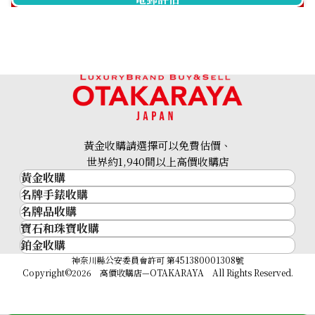
A. Lange & Söhne Lange 1
A. Lange & Söhne Lange 1
Time Zone
Time Zone 136.025/
136.032/LSLS1364AA
LSLS1362AA
黃金收購請選擇可以免費估價、
參考回收價
參考回收價
世界約1,940間以上高價收購店
黃金收購
ASK
ASK
名牌手錶收購
黃金･金條
收購日期: 2025年12月
收購日期: 2025年6月
名牌品收購
名牌手錶收購
金條
寶石和珠寶收購
名牌品收購
勞力士 (Rolex)
金幣及銀幣
鉑金收購
寶石和珠寶
HERMES
Patek Philippe
過去十年黃金價格
鉑金
神奈川縣公安委員會許可 第451380001308號
鑽石
LOUIS VUITTON
Audemars Piguet
金飾
Copyright©2026 高價收購店—OTAKARAYA All Rights Reserved.
祖母綠
CHANEL
Vacheron Constantin
金戒指
藍寶石
卡地亞（Cartier）
A. Lange & Söhne
金頸鍊