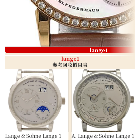
lange1
lange1
參考回收價目表
Lange & Söhne Lange 1
A. Lange & Söhne Lange 1