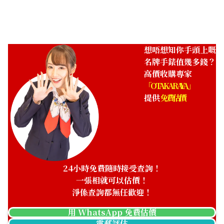
收購日期: 2026年4月
收購日期: 2026年1月
想唔想知你手頭上嘅
名牌手錶值幾多錢？
高價收購專家
「OTAKARAYA」
提供
免費估價
A. Lange & Söhne Lange 1
A. Lange & Söhne Lange 1
Moon Phase
101.032
139.032/LSLS1394AA
參考回收價
參考回收價
24小時免費隨時接受查詢！
ASK
ASK
一張相就可以估價！
收購日期: 2026年2月
收購日期: 2025年9月
淨係查詢都無任歡迎！
用 WhatsApp 免費估價
電郵評估