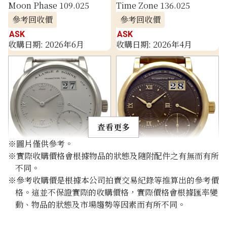
Moon Phase 109.025
Time Zone 136.025
參考回收價
參考回收價
ASK
ASK
收購日期: 2026年6月
收購日期: 2026年4月
查看更多
※圖片僅供參考。
※實際收購價格會根據物品的狀態及隨附配件之有無而有所
A. Lange & Söhne Lange 1
A. Lange & Söhne Little
不同。
101.025
Lange 1
※參考收購價是根據本公司拍賣交易紀錄等推算出的參考價
181.037/LSLS1814AA
格。這並不保證實際的收購價格，實際價格會根據匯率變
參考回收價
參考回收價
動、物品的狀態及市場趨勢等因素而有所不同。
ASK
ASK