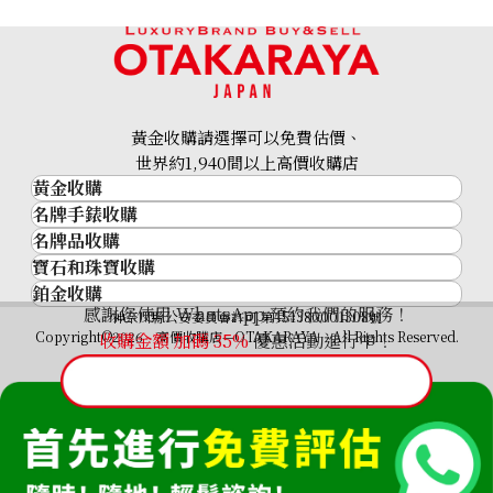
黃金收購請選擇可以免費估價、
世界約1,940間以上高價收購店
黃金收購
名牌手錶收購
黃金･金條
名牌品收購
名牌手錶收購
金條
寶石和珠寶收購
名牌品收購
勞力士 (Rolex)
金幣及銀幣
鉑金收購
寶石和珠寶
HERMES
Patek Philippe
過去十年黃金價格
感謝您使用 WhatsApp 預約我們的服務！
鉑金
神奈川縣公安委員會許可 第451380001308號
鑽石
LOUIS VUITTON
Audemars Piguet
金飾
Copyright©2026 高價收購店—OTAKARAYA All Rights Reserved.
收購金額 加碼
35%
優惠活動進行中！
祖母綠
CHANEL
Vacheron Constantin
金戒指
藍寶石
卡地亞（Cartier）
A. Lange & Söhne
金頸鍊
紅寶石
CELINE
Breguet
FENDI
Christian Dior