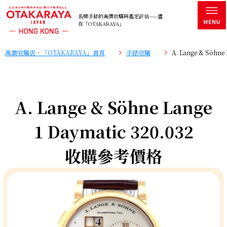
名牌手錶的高價收購與鑑定評估——盡
在「OTAKARAYA」
高價收購店・「OTAKARAYA」首頁
手錶收購
A. Lange & Söhn
A. Lange & Söhne Lange
1 Daymatic 320.032
收購參考價格