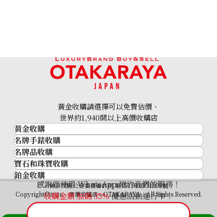
參考回收價
HKD 55,860.36
黃金收購請選擇可以免費估價、
世界約1,940間以上高價收購店
黃金收購
名牌手錶收購
黃金･金條
名牌品收購
名牌手錶收購
金條
寶石和珠寶收購
名牌品收購
勞力士 (Rolex)
金幣及銀幣
鉑金收購
寶石和珠寶
HERMES
Patek Philippe
過去十年黃金價格
感謝您使用 WhatsApp 預約我們的服務！
鉑金
神奈川縣公安委員會許可 第451380001308號
鑽石
LOUIS VUITTON
Audemars Piguet
金飾
Copyright©2026 高價收購店—OTAKARAYA All Rights Reserved.
收購金額 加碼
35%
優惠活動進行中！
祖母綠
CHANEL
Vacheron Constantin
金戒指
藍寶石
卡地亞（Cartier）
A. Lange & Söhne
金頸鍊