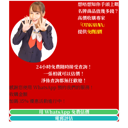
想唔想知你手頭上嘅
名牌商品值幾多錢？
高價收購專家
「OTAKARAYA」
提供
免費估價
24小時免費隨時接受查詢！
一張相就可以估價！
淨係查詢都無任歡迎！
感謝您使用 WhatsApp 預約我們的服務！
收購金額
加碼
35
% 優惠活動進行中！
用 WhatsApp 免費估價
Chanel Matelasse Caviar Skin Chain Shoulder
電郵評估