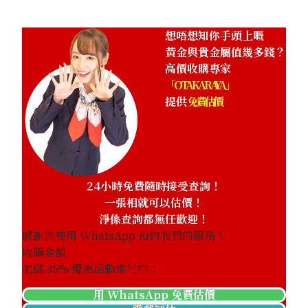
想唔想知你手頭上嘅
黃金與貴金屬值幾多錢？
高價收購專家
「OTAKARAYA」
提供
免費估價
24小時免費隨時接受查詢！
一張相就可以估價！
淨係查詢都無任歡迎！
感謝您使用 WhatsApp 預約我們的服務！
收購金額
加碼
35
% 優惠活動進行中！
用 WhatsApp 免費估價