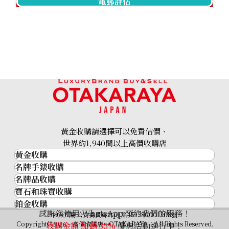
電郵評估
黃金收購請選擇可以免費估價、
世界約1,940間以上高價收購店
黃金收購
名牌手錶收購
黃金･金條
名牌品收購
名牌手錶收購
金條
寶石和珠寶收購
名牌品收購
勞力士 (Rolex)
金幣及銀幣
鉑金收購
寶石和珠寶
HERMES
Patek Philippe
過去十年黃金價格
感謝您使用 WhatsApp 預約我們的服務！
鉑金
神奈川縣公安委員會許可 第451380001308號
鑽石
LOUIS VUITTON
Audemars Piguet
金飾
Copyright©2026 高價收購店—OTAKARAYA All Rights Reserved.
收購金額 加碼
35%
優惠活動進行中！