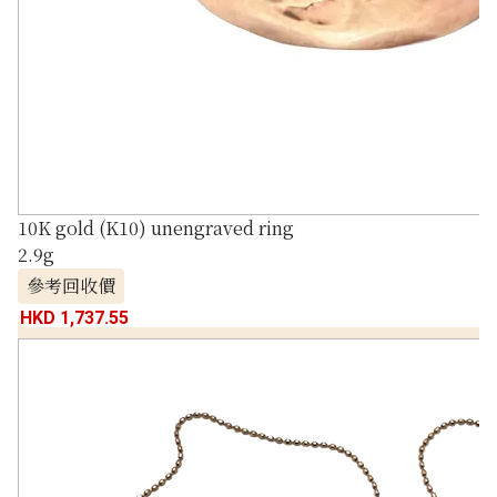
10K gold (K10) unengraved ring
2.9g
參考回收價
HKD 1,737.55