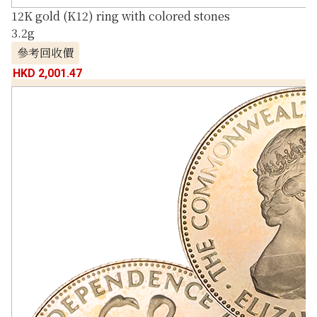
12K gold (K12) ring with colored stones
3.2g
參考回收價
HKD 2,001.47