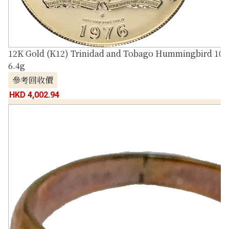
12K Gold (K12) Trinidad and Tobago Hummingbird 100 
6.4g
參考回收價
HKD 4,002.94