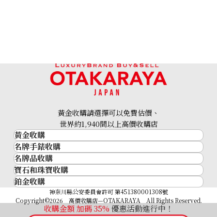
黃金收購請選擇可以免費估價、
世界約1,940間以上高價收購店
黃金收購
名牌手錶收購
黃金･金條
名牌品收購
名牌手錶收購
金條
寶石和珠寶收購
名牌品收購
勞力士 (Rolex)
金幣及銀幣
鉑金收購
寶石和珠寶
HERMES
Patek Philippe
過去十年黃金價格
鉑金
神奈川縣公安委員會許可 第451380001308號
鑽石
LOUIS VUITTON
Audemars Piguet
金飾
Copyright©2026 高價收購店—OTAKARAYA All Rights Reserved.
祖母綠
CHANEL
Vacheron Constantin
收購金額 加碼
35%
優惠活動進行中！
金戒指