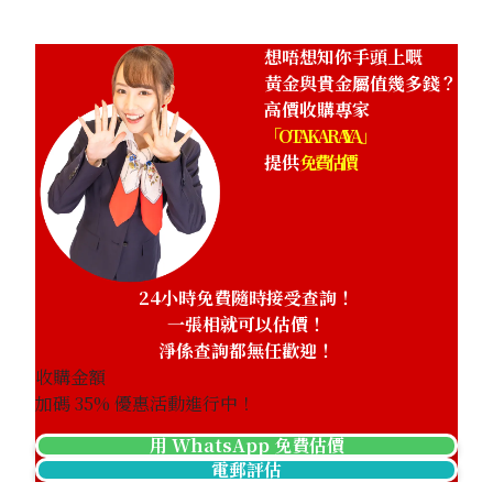
想唔想知你手頭上嘅
黃金與貴金屬值幾多錢？
高價收購專家
「OTAKARAYA」
提供
免費估價
24小時免費隨時接受查詢！
一張相就可以估價！
淨係查詢都無任歡迎！
收購金額
加碼
35
% 優惠活動進行中！
用 WhatsApp 免費估價
電郵評估