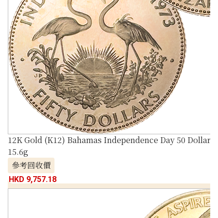
12K Gold (K12) Bahamas Independence Day 50 Dollar G
15.6g
參考回收價
HKD 9,757.18