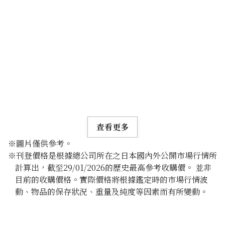
查看更多
※圖片僅供參考。
※刊登價格是根據總公司所在之日本國內外公開市場行情所
計算出，截至29/01/2026的歷史最高參考收購價。 並非
目前的收購價格。實際價格將根據鑑定時的市場行情波
動、物品的保存狀況、重量及純度等因素而有所變動。
24K gold (K24) sake set
349.6g
參考回收價