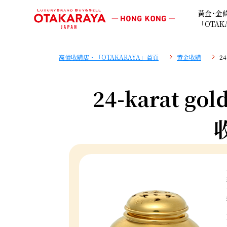
黃金･金
「OTAK
高價收購店・「OTAKARAYA」首頁
黄金收購
24
24-karat gol