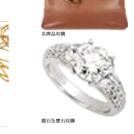
名牌品收購
鑽石及寶石收購