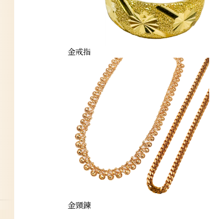
金戒指
金頸鍊