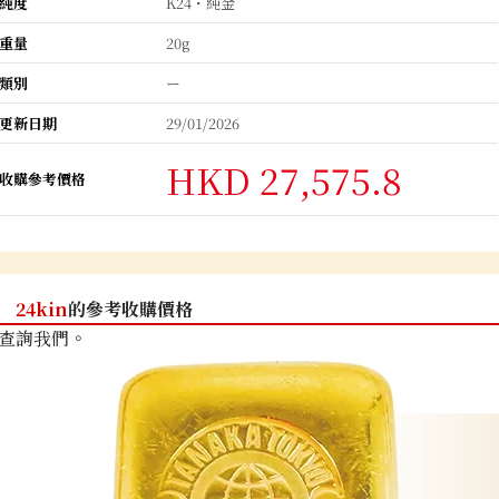
純度
K24・純金
重量
20g
類別
ー
更新日期
29/01/2026
HKD 27,575.8
收購參考價格
24kin
的參考收購價格
查詢我們。