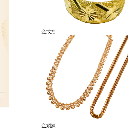
金戒指
oban-koban
金頸鍊