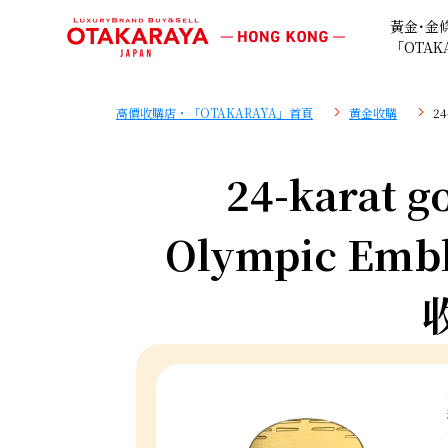
黃金･金
「OTAK
高價收購店・「OTAKARAYA」首頁
黄金收購
24
24-karat g
Olympic Embl