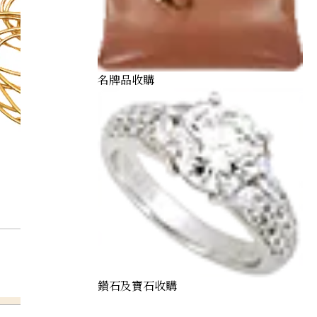
名牌品收購
鑽石及寶石收購