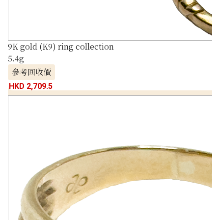
9K gold (K9) ring collection
5.4g
參考回收價
HKD 2,709.5