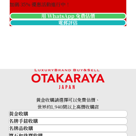
加碼
35
% 優惠活動進行中！
用 WhatsApp 免費估價
電郵評估
黃金收購請選擇可以免費估價、
世界約1,940間以上高價收購店
黃金收購
名牌手錶收購
黃金･金條
名牌品收購
名牌手錶收購
金條
寶石和珠寶收購
名牌品收購