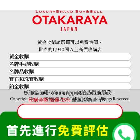
24K gold cup
120g
黃金收購請選擇可以免費估價、
參考回收價
世界約1,940間以上高價收購店
HKD 165,454.8
黃金收購
名牌手錶收購
黃金･金條
名牌品收購
名牌手錶收購
金條
寶石和珠寶收購
名牌品收購
勞力士 (Rolex)
金幣及銀幣
鉑金收購
寶石和珠寶
HERMES
Patek Philippe
過去十年黃金價格
感謝您使用 WhatsApp 預約我們的服務！
鉑金
神奈川縣公安委員會許可 第451380001308號
鑽石
LOUIS VUITTON
Audemars Piguet
金飾
Copyright©2026 高價收購店—OTAKARAYA All Rights Reserved.
收購金額 加碼
35%
優惠活動進行中！
祖母綠
CHANEL
Vacheron Constantin
金戒指
藍寶石
卡地亞（Cartier）
A. Lange & Söhne
金頸鍊
紅寶石
CELINE
Breguet
FENDI
Christian Dior