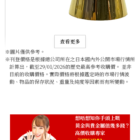
查看更多
※圖片僅供參考。
※刊登價格是根據總公司所在之日本國內外公開市場行情所
計算出，截至29/01/2026的歷史最高參考收購價。 並非
目前的收購價格。實際價格將根據鑑定時的市場行情波
動、物品的保存狀況、重量及純度等因素而有所變動。
24K gold cup
188.5g
參考回收價
HKD 259,901.92
想唔想知你手頭上嘅
黃金與貴金屬值幾多錢？
高價收購專家