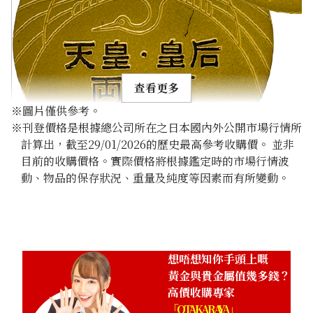
查看更多
※圖片僅供參考。
※刊登價格是根據總公司所在之日本國內外公開市場行情所
計算出，截至29/01/2026的歷史最高參考收購價。 並非
目前的收購價格。實際價格將根據鑑定時的市場行情波
動、物品的保存狀況、重量及純度等因素而有所變動。
24K Gold (K24) Golden Wedding Commemorative Gold C
Majesties the Emperor and Empress
26g
參考回收價
HKD 36,137.66
想唔想知你手頭上嘅
黃金與貴金屬值幾多錢？
高價收購專家
「OTAKARAYA」