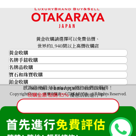
24K Gold (K24) Medal Commemorating Emperor Showa
to West Germany
黃金收購請選擇可以免費估價、
29.8g
世界約1,940間以上高價收購店
黃金收購
參考回收價
名牌手錶收購
黃金･金條
HKD 41,087.94
名牌品收購
名牌手錶收購
金條
寶石和珠寶收購
名牌品收購
勞力士 (Rolex)
金幣及銀幣
鉑金收購
寶石和珠寶
HERMES
Patek Philippe
過去十年黃金價格
感謝您使用 WhatsApp 預約我們的服務！
鉑金
神奈川縣公安委員會許可 第451380001308號
鑽石
LOUIS VUITTON
Audemars Piguet
金飾
Copyright©2026 高價收購店—OTAKARAYA All Rights Reserved.
收購金額 加碼
35%
優惠活動進行中！
祖母綠
CHANEL
Vacheron Constantin
金戒指
藍寶石
卡地亞（Cartier）
A. Lange & Söhne
金頸鍊
紅寶石
CELINE
Breguet
FENDI
Christian Dior