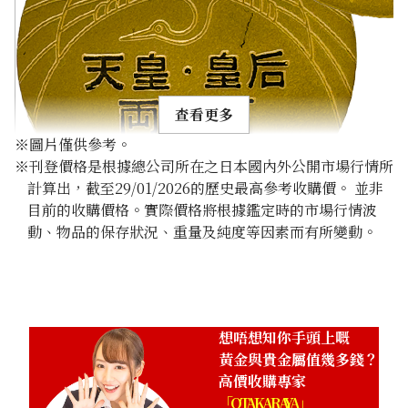
查看更多
※圖片僅供參考。
※刊登價格是根據總公司所在之日本國內外公開市場行情所
計算出，截至29/01/2026的歷史最高參考收購價。 並非
目前的收購價格。實際價格將根據鑑定時的市場行情波
動、物品的保存狀況、重量及純度等因素而有所變動。
24K Gold (K24) Golden Wedding Commemorative Gold C
Majesties the Emperor and Empress
26g
參考回收價
HKD 36,137.66
想唔想知你手頭上嘅
黃金與貴金屬值幾多錢？
高價收購專家
「OTAKARAYA」