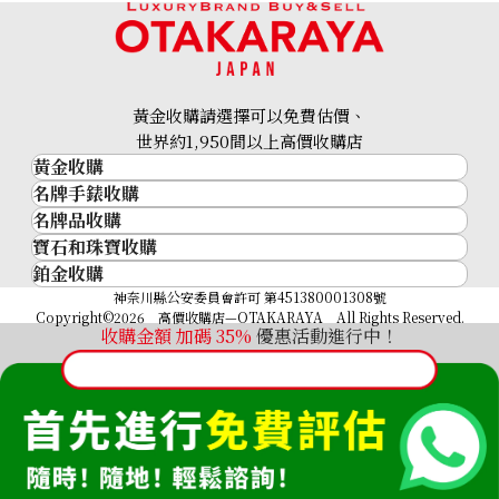
24K Gold (K24) Medal Commemorating Emperor Showa
黃金收購請選擇可以免費估價、
to West Germany
世界約1,950間以上高價收購店
黃金收購
29.8g
名牌手錶收購
黃金･金條
參考回收價
名牌品收購
名牌手錶收購
金條
HKD 41,087.94
寶石和珠寶收購
名牌品收購
勞力士 (Rolex)
金幣及銀幣
鉑金收購
寶石和珠寶
HERMES
Patek Philippe
過去十年黃金價格
鉑金
神奈川縣公安委員會許可 第451380001308號
鑽石
LOUIS VUITTON
Audemars Piguet
金飾
Copyright©2026 高價收購店—OTAKARAYA All Rights Reserved.
祖母綠
CHANEL
Vacheron Constantin
收購金額 加碼
35%
優惠活動進行中！
金戒指
藍寶石
卡地亞（Cartier）
A. Lange & Söhne
金頸鍊
紅寶石
CELINE
Breguet
FENDI
Christian Dior
GUCCI