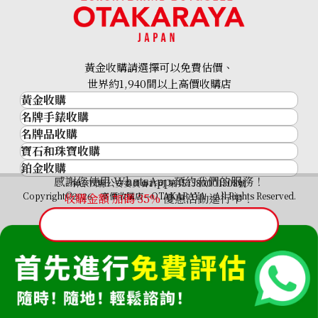
24K Gold (K24) Maple Leaf Gold Coin 1/2oz
15.5g
黃金收購請選擇可以免費估價、
參考回收價
世界約1,940間以上高價收購店
HKD 21,543.61
黃金收購
名牌手錶收購
黃金･金條
名牌品收購
名牌手錶收購
金條
寶石和珠寶收購
名牌品收購
勞力士 (Rolex)
金幣及銀幣
鉑金收購
寶石和珠寶
HERMES
Patek Philippe
過去十年黃金價格
感謝您使用 WhatsApp 預約我們的服務！
鉑金
神奈川縣公安委員會許可 第451380001308號
鑽石
LOUIS VUITTON
Audemars Piguet
金飾
Copyright©2026 高價收購店—OTAKARAYA All Rights Reserved.
收購金額 加碼
35%
優惠活動進行中！
祖母綠
CHANEL
Vacheron Constantin
金戒指
藍寶石
卡地亞（Cartier）
A. Lange & Söhne
金頸鍊
紅寶石
CELINE
Breguet
FENDI
Christian Dior
GUCCI
Harry Winston