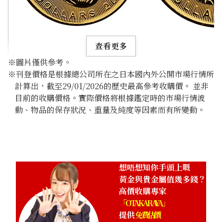
查看更多
※圖片僅供參考。
※刊登價格是根據總公司所在之日本國內外公開市場行情所
計算出，截至29/01/2026的歷史最高參考收購價。 並非
目前的收購價格。實際價格將根據鑑定時的市場行情波
動、物品的保存狀況、重量及純度等因素而有所變動。
24-karat gold (K24) maple leaf gold coin
10.9g
參考回收價
HKD 15,150.02
想唔想知你手頭上嘅
黃金與貴金屬值幾多錢？
高價收購專家
「OTAKARAYA」
提供
免費估價