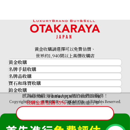
黃金收購請選擇可以免費估價、
Japanese Emperor’s 60th Year of Reign Commemorativ
世界約1,940間以上高價收購店
黃金收購
參考回收價
名牌手錶收購
黃金･金條
HKD 15,837.06
名牌品收購
名牌手錶收購
金條
寶石和珠寶收購
名牌品收購
勞力士 (Rolex)
金幣及銀幣
鉑金收購
寶石和珠寶
HERMES
Patek Philippe
過去十年黃金價格
感謝您使用 WhatsApp 預約我們的服務！
鉑金
神奈川縣公安委員會許可 第451380001308號
鑽石
LOUIS VUITTON
Audemars Piguet
金飾
Copyright©2026 高價收購店—OTAKARAYA All Rights Reserved.
收購金額 加碼
35%
優惠活動進行中！
祖母綠
CHANEL
Vacheron Constantin
金戒指
藍寶石
卡地亞（Cartier）
A. Lange & Söhne
金頸鍊
紅寶石
CELINE
Breguet
FENDI