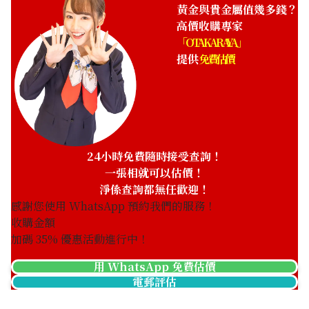
HKD 26,408.2
黃金與貴金屬值幾多錢？
高價收購專家
「OTAKARAYA」
提供
免費估價
24小時免費隨時接受查詢！
一張相就可以估價！
淨係查詢都無任歡迎！
感謝您使用 WhatsApp 預約我們的服務！
收購金額
加碼
35
% 優惠活動進行中！
用 WhatsApp 免費估價
電郵評估