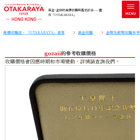
黃金･金條的高價收購與鑑定評估——盡
在「OTAKARAYA」
高價收購店・「OTAKARAYA」首頁
黃金收購
金幣及銀幣收購參考
gozaii
的參考收購價格
收購價格會因應時期和市場變動，詳情請查詢我們。