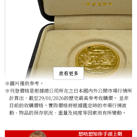
查看更多
※圖片僅供參考。
※刊登價格是根據總公司所在之日本國內外公開市場行情所
計算出，截至29/01/2026的歷史最高參考收購價。 並非
目前的收購價格。實際價格將根據鑑定時的市場行情波
動、物品的保存狀況、重量及純度等因素而有所變動。
Japanese Emperor’s 60th Year of Reign Commemorativ
20g
參考回收價
想唔想知你手頭上嘅