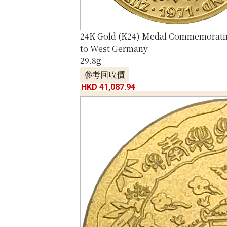
24K Gold (K24) Medal Commemorati
to West Germany
29.8g
參考回收價
HKD 41,087.94