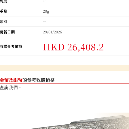
純度
ー
重量
20g
類別
ー
更新日期
29/01/2026
HKD 26,408.2
收購參考價格
金幣及銀幣
的參考收購價格
查詢我們。