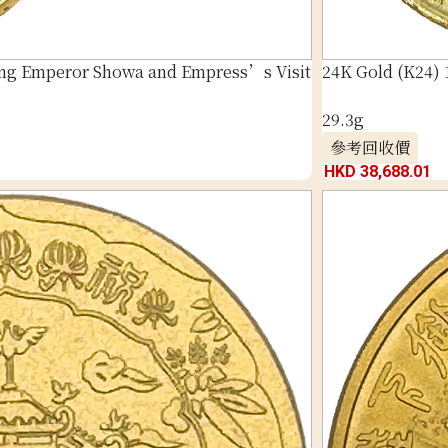
ng Emperor Showa and Empress’s Visit
24K Gold (K24)
29.3g
參考回收價
HKD 38,688.01