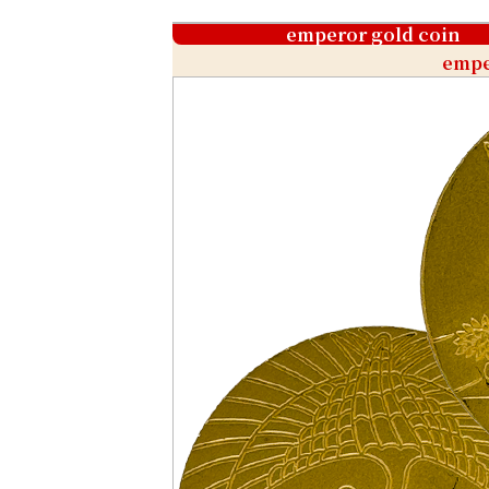
emperor gold coin
empe