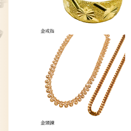
金戒指
金頸鍊