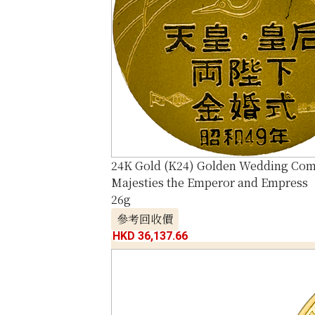
24K Gold (K24) Golden Wedding Com
Majesties the Emperor and Empress
26g
參考回收價
HKD 36,137.66