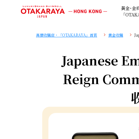
黃金･金
「OTAK
高價收購店・「OTAKARAYA」首頁
黄金收購
Ja
Japanese Em
Reign Comm