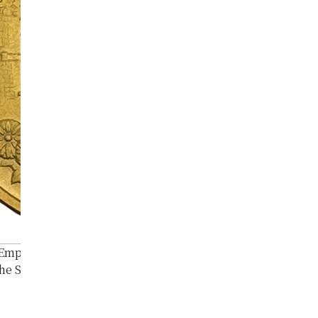
 Emperor’s Enthronement Commemorative Gold Coin, 50
the Showa Era