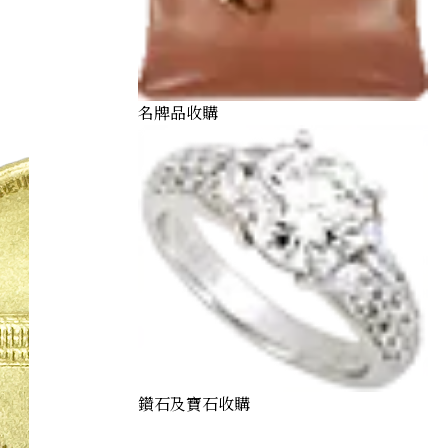
名牌品收購
鑽石及寶石收購