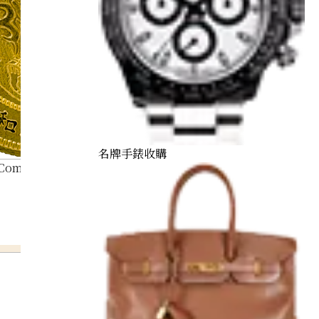
名牌手錶收購
Commemorative Gold Coin to Celebrate His Majesty the