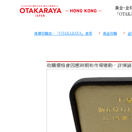
黃金･金
「OTAK
高價收購店・「OTAKARAYA」首頁
黃金收購
金
收購價格會因應時期和市場變動，詳情請