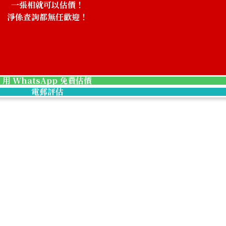
一張相就可以估價！
淨係查詢都無任歡迎！
！
用 WhatsApp 免費估價
電郵評估
eign Commemorative Coin Set
Japanese Emper
參考回收價
HKD 14,677.04