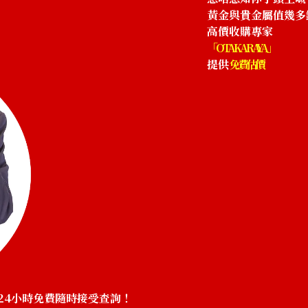
參考回收價
黃金與貴金屬值幾多
HKD 14,677.04
高價收購專家
「OTAKARAYA」
提供
免費估價
24小時免費隨時接受查詢！