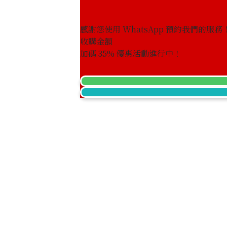
感謝您使用 WhatsApp 預約我們的服務
收購金額
加碼
35
% 優惠活動進行中！
Japanese Emperor’s 60th Year of R
參考回收價
HKD 15,837.06