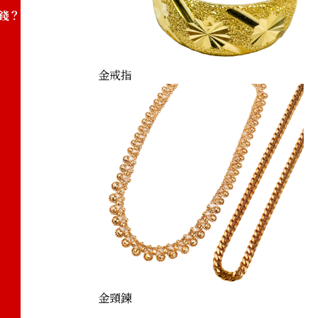
錢？
金戒指
金頸鍊