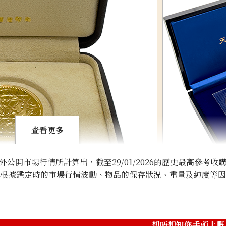
查看更多
開市場行情所計算出，截至29/01/2026的歷史最高參考收
將根據鑑定時的市場行情波動、物品的保存狀況、重量及純度等
eign Commemorative Gold Coin
Japanese Empero
想唔想知你手頭上嘅