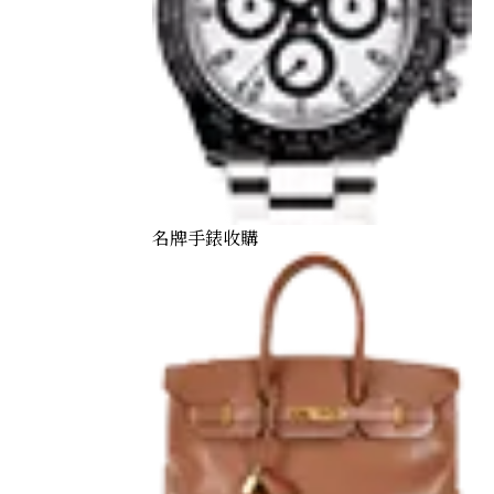
名牌手錶收購
or’s 60th Year of Reign Commemorative Gold Coin（in