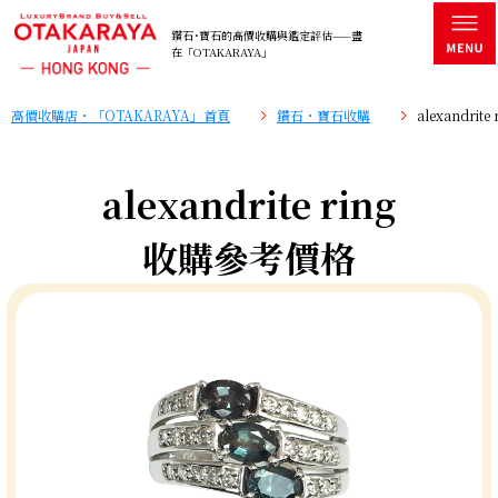
鑽石･寶石的高價收購與鑑定評估——盡
在「OTAKARAYA」
高價收購店・「OTAKARAYA」首頁
鑽石・寶石收購
alexandri
alexandrite ring
收購參考價格