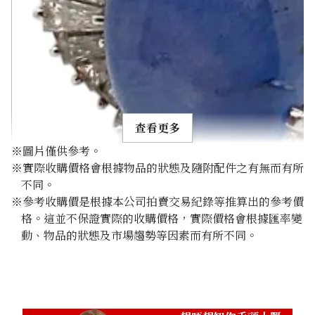
查看更多
※圖片僅供參考。
※實際收購價格會根據物品的狀態及隨附配件之有無而有所
不同。
※參考收購價是根據本公司拍賣交易紀錄等推算出的參考價
格。這並不保證實際的收購價格，實際價格會根據匯率變
Pt･Pm900 Star Sapphire Diamond Ring 10.97ct
動、物品的狀態及市場趨勢等因素而有所不同。
參考回收價
HKD 21,806.45