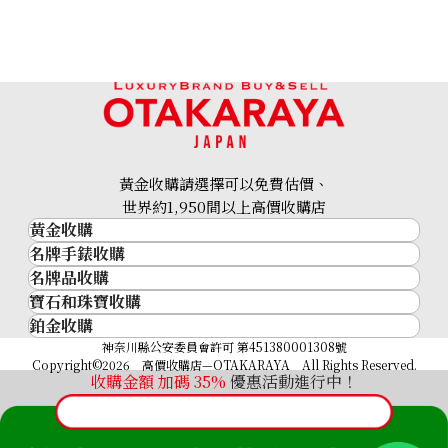
Pt･Pm900 Star Sapphire Diamond Ring 12.05ct
參考回收價
HKD 17,475.03
黃金收購請選擇可以免費估價、
世界約1,950間以上高價收購店
黃金收購
名牌手錶收購
黃金･金條
名牌品收購
名牌手錶收購
金條
寶石和珠寶收購
名牌品收購
勞力士 (Rolex)
金幣及銀幣
鉑金收購
寶石和珠寶
HERMES
Patek Philippe
過去十年黃金價格
鉑金
神奈川縣公安委員會許可 第451380001308號
鑽石
LOUIS VUITTON
Audemars Piguet
金飾
Copyright©2026 高價收購店—OTAKARAYA All Rights Reserved.
祖母綠
CHANEL
Vacheron Constantin
收購金額 加碼
35%
優惠活動進行中！
金戒指
藍寶石
卡地亞（Cartier）
A. Lange & Söhne
金頸鍊
紅寶石
CELINE
Breguet