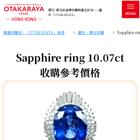
鑽石･寶石的高價收購與鑑定評估——盡
在「OTAKARAYA」
高價收購店・「OTAKARAYA」首頁
鑽石・寶石收購
Sapphire 
Sapphire ring 10.07ct
收購參考價格