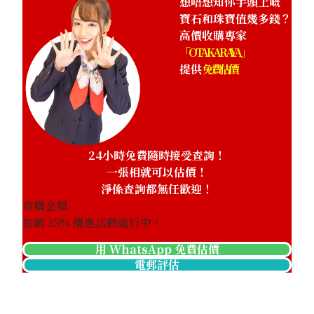
想唔想知你手頭上嘅
寶石和珠寶值幾多錢？
高價收購專家
「OTAKARAYA」
提供
免費估價
24小時免費隨時接受查詢！
一張相就可以估價！
淨係查詢都無任歡迎！
收購金額
加碼
35
% 優惠活動進行中！
用 WhatsApp 免費估價
電郵評估