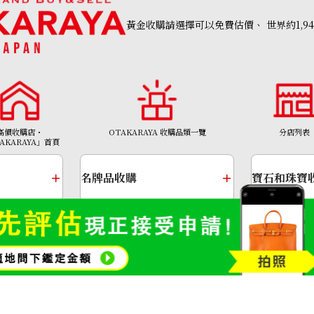
黃金收購請選擇可以免費估價、
世界約1,9
Pt900 K14WG di
高價收購店・
OTAKARAYA 收購品類一覽
分店列表
參考回收價
AKARAYA」首頁
HKD 9,907.50
名牌品收購
寶石和珠寶
金幣及銀幣
金頸鍊