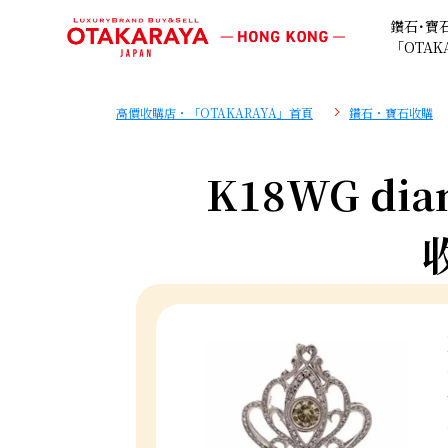
鑽石･寶
「OTAK
高價收購店・「OTAKARAYA」首頁
鑽石・寶石收購
K18WG diam