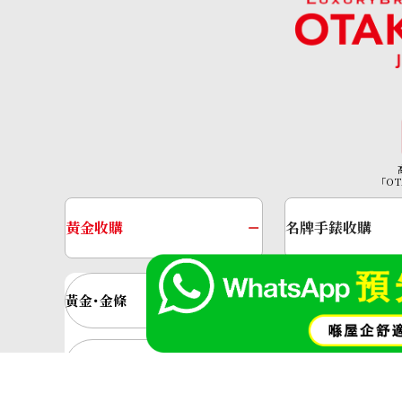
K18 diamond brooch
參考回收價
「OT
HKD 9,758.14
黃金收購
名牌手錶收購
黃金･金條
金條
金飾
金戒指