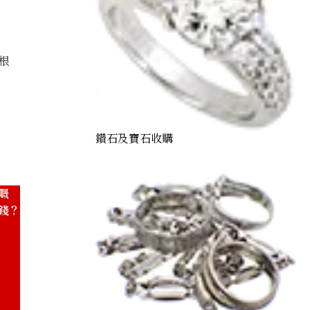
根
erald brooch
鑽石及寶石收購
嘅
錢？