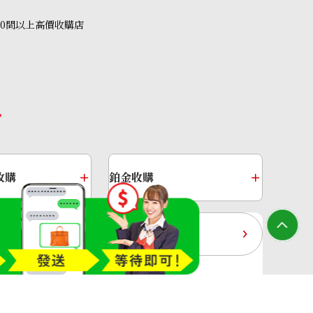
40間以上高價收購店
amond brooch 3 ct
收購
鉑金收購
過去十年黃金價格