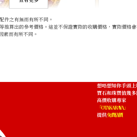
配件之有無而有所不同。
等推算出的參考價格。這並不保證實際的收購價格，實際價格會
因素而有所不同。
.616ct
K18 diamond em
參考回收價
HKD 4,779.55
想唔想知你手頭上
寶石和珠寶值幾多
高價收購專家
「OTAKARAYA」
提供
免費估價