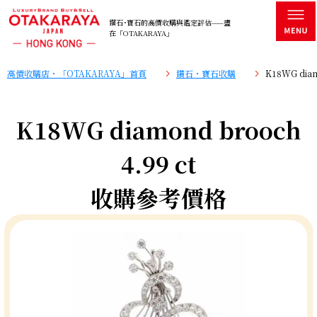
鑽石･寶石的高價收購與鑑定評估——盡
在「OTAKARAYA」
高價收購店・「OTAKARAYA」首頁
鑽石・寶石收購
K18WG dia
K18WG diamond brooch
4.99 ct
收購參考價格