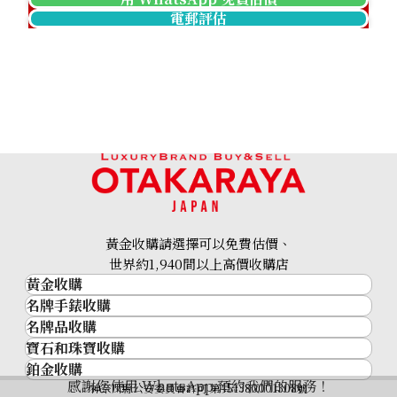
電郵評估
K18WG diamond brooch
參考回收價
HKD 9,110.91
黃金收購請選擇可以免費估價、
世界約1,940間以上高價收購店
黃金收購
名牌手錶收購
黃金･金條
名牌品收購
名牌手錶收購
金條
寶石和珠寶收購
名牌品收購
勞力士 (Rolex)
金幣及銀幣
鉑金收購
寶石和珠寶
HERMES
Patek Philippe
過去十年黃金價格
感謝您使用 WhatsApp 預約我們的服務！
鉑金
神奈川縣公安委員會許可 第451380001308號
鑽石
LOUIS VUITTON
Audemars Piguet