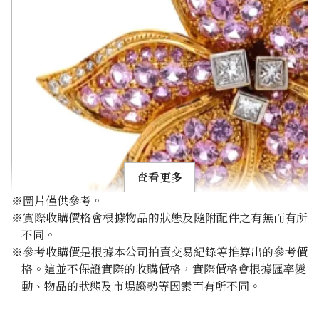
查看更多
※圖片僅供參考。
※實際收購價格會根據物品的狀態及隨附配件之有無而有所
不同。
※參考收購價是根據本公司拍賣交易紀錄等推算出的參考價
格。這並不保證實際的收購價格，實際價格會根據匯率變
K18 pink sapphire diamond brooch 6.616ct
動、物品的狀態及市場趨勢等因素而有所不同。
參考回收價
HKD 11,301.52