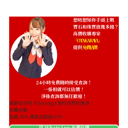
想唔想知你手頭上嘅
寶石和珠寶值幾多錢？
高價收購專家
「OTAKARAYA」
提供
免費估價
24小時免費隨時接受查詢！
一張相就可以估價！
淨係查詢都無任歡迎！
感謝您使用 WhatsApp 預約我們的服務！
收購金額
加碼
35
% 優惠活動進行中！
用 WhatsApp 免費估價