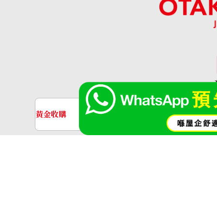
「OT
黃金收購
名牌手錶收購
黃金･金條
金條
aquamarine ring
金飾
金戒指
參考回收價
HKD 12,894.68
神奈川縣公安委員會許可 第4513800