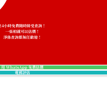
Aquamarine nec
24小時免費隨時接受查詢！
一張相就可以估價！
淨係查詢都無任歡迎！
！
參考回收價
HKD 60,839.00
用 WhatsApp 免費估價
電郵評估