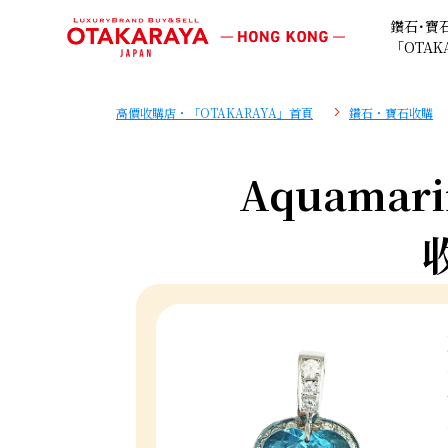
鑽石･寶
「OTAK
高價收購店・「OTAKARAYA」首頁
鑽石・寶石收購
Aquamarin