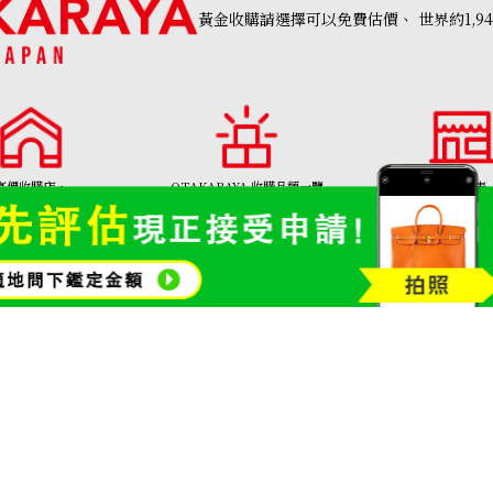
黃金收購請選擇可以免費估價、
世界約1,9
高價收購店・
OTAKARAYA 收購品類一覽
分店列表
AKARAYA」首頁
名牌品收購
寶石和珠寶
金幣及銀幣
Aquamarine ring
金頸鍊
參考回收價
HKD 11,749.59
01308號
Copyright©2026 高價