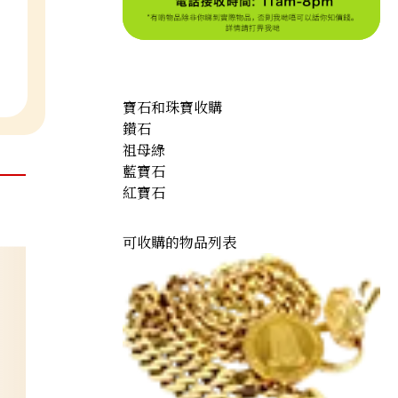
寶石和珠寶收購
鑽石
祖母綠
藍寶石
紅寶石
可收購的物品列表