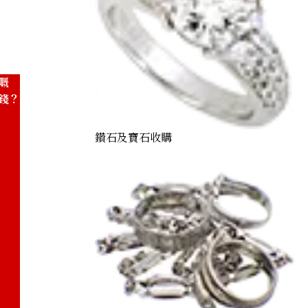
嘅
錢？
鑽石及寶石收購