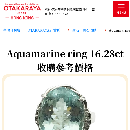
鑽石･寶石的高價收購與鑑定評估——盡
在「OTAKARAYA」
高價收購店・「OTAKARAYA」首頁
鑽石・寶石收購
Aquamarin
Aquamarine ring 16.28ct
收購參考價格