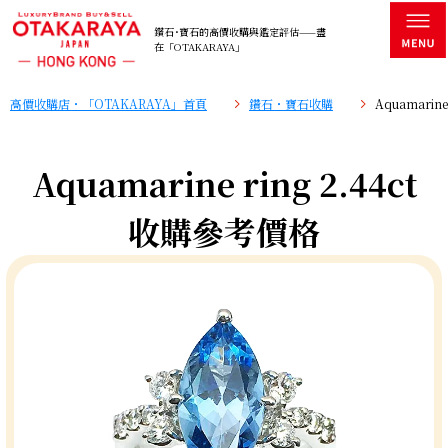
鑽石･寶石的高價收購與鑑定評估——盡
在「OTAKARAYA」
高價收購店・「OTAKARAYA」首頁
鑽石・寶石收購
Aquamarin
Aquamarine ring 2.44ct
收購參考價格