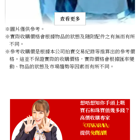
查看更多
※圖片僅供參考。
※實際收購價格會根據物品的狀態及隨附配件之有無而有所
不同。
※參考收購價是根據本公司拍賣交易紀錄等推算出的參考價
格。這並不保證實際的收購價格，實際價格會根據匯率變
Aquamarine ring 29.87 ct
動、物品的狀態及市場趨勢等因素而有所不同。
參考回收價
HKD 76,671.08
想唔想知你手頭上嘅
寶石和珠寶值幾多錢？
高價收購專家
「OTAKARAYA」
提供
免費估價