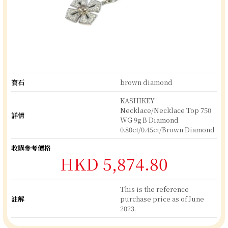
寶石
brown diamond
KASHIKEY
Necklace/Necklace Top 750
詳情
WG 9g B Diamond
0.80ct/0.45ct/Brown Diamond
收購參考價格
HKD 5,874.80
This is the reference
註解
purchase price as of June
2023.