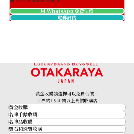
用 WhatsApp 免費估價
電郵評估
K18 brown diamond ring 1.00ct
參考回收價
HKD 7,617.32
黃金收購請選擇可以免費估價、
世界約1,940間以上高價收購店
黃金收購
名牌手錶收購
黃金･金條
名牌品收購
名牌手錶收購
金條
寶石和珠寶收購
名牌品收購
勞力士 (Rolex)
金幣及銀幣