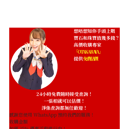
參考回收價
HKD 8,563.26
想唔想知你手頭上嘅
寶石和珠寶值幾多錢？
高價收購專家
「OTAKARAYA」
提供
免費估價
24小時免費隨時接受查詢！
一張相就可以估價！
淨係查詢都無任歡迎！
感謝您使用 WhatsApp 預約我們的服務！
收購金額
加碼
35
% 優惠活動進行中！