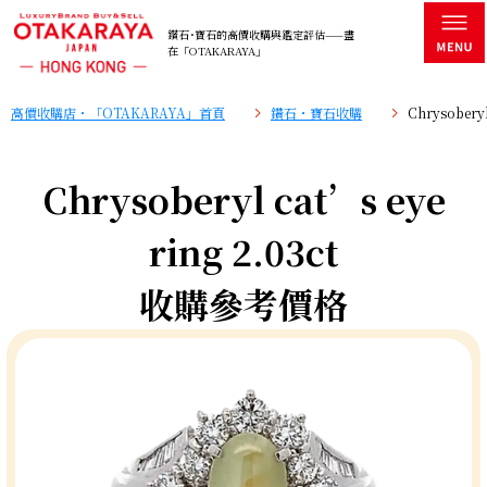
鑽石･寶石的高價收購與鑑定評估——盡
在「OTAKARAYA」
高價收購店・「OTAKARAYA」首頁
鑽石・寶石收購
Chrysobery
Chrysoberyl cat’s eye
ring 2.03ct
收購參考價格