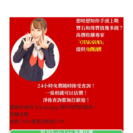
想唔想知你手頭上嘅
寶石和珠寶值幾多錢？
高價收購專家
「OTAKARAYA」
提供
免費估價
24小時免費隨時接受查詢！
一張相就可以估價！
淨係查詢都無任歡迎！
感謝您使用 WhatsApp 預約我們的服務！
收購金額
加碼
35
% 優惠活動進行中！
用 WhatsApp 免費估價