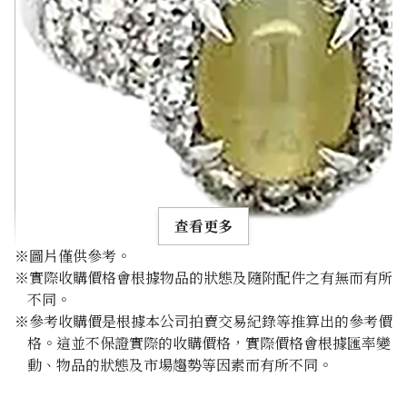
查看更多
※圖片僅供參考。
※實際收購價格會根據物品的狀態及隨附配件之有無而有所
不同。
※參考收購價是根據本公司拍賣交易紀錄等推算出的參考價
格。這並不保證實際的收購價格，實際價格會根據匯率變
Chrysoberyl cat’s eye ring 1.12ct
動、物品的狀態及市場趨勢等因素而有所不同。
參考回收價
HKD 4,271.67