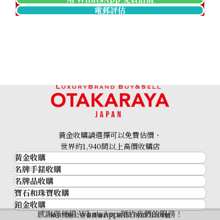
電郵評估
Cat’s eye ring 2.77ct
參考回收價
HKD 4,709.79
黃金收購請選擇可以免費估價、
世界約1,940間以上高價收購店
黃金收購
名牌手錶收購
黃金･金條
名牌品收購
名牌手錶收購
金條
寶石和珠寶收購
名牌品收購
勞力士 (Rolex)
金幣及銀幣
鉑金收購
寶石和珠寶
HERMES
Patek Philippe
過去十年黃金價格
感謝您使用 WhatsApp 預約我們的服務！
鉑金
神奈川縣公安委員會許可 第451380001308號
鑽石
LOUIS VUITTON
Audemars Piguet