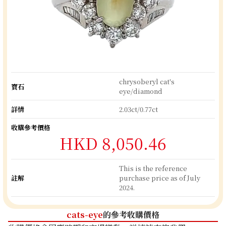
chrysoberyl cat's
寶石
eye/diamond
詳情
2.03ct/0.77ct
收購參考價格
HKD 8,050.46
This is the reference
註解
purchase price as of July
2024.
cats-eye
的參考收購價格