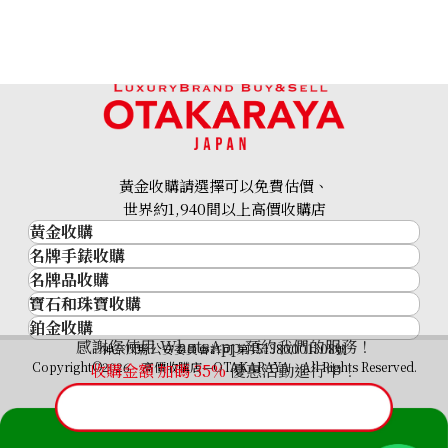
黃金收購請選擇可以免費估價、
世界約1,940間以上高價收購店
黃金收購
名牌手錶收購
黃金･金條
名牌品收購
名牌手錶收購
金條
寶石和珠寶收購
名牌品收購
勞力士 (Rolex)
金幣及銀幣
鉑金收購
寶石和珠寶
HERMES
Patek Philippe
過去十年黃金價格
感謝您使用 WhatsApp 預約我們的服務！
鉑金
神奈川縣公安委員會許可 第451380001308號
鑽石
LOUIS VUITTON
Audemars Piguet
金飾
Copyright©2026 高價收購店—OTAKARAYA All Rights Reserved.
收購金額 加碼
35%
優惠活動進行中！
祖母綠
CHANEL
Vacheron Constantin
金戒指
藍寶石
卡地亞（Cartier）
A. Lange & Söhne
金頸鍊
紅寶石
CELINE
Breguet