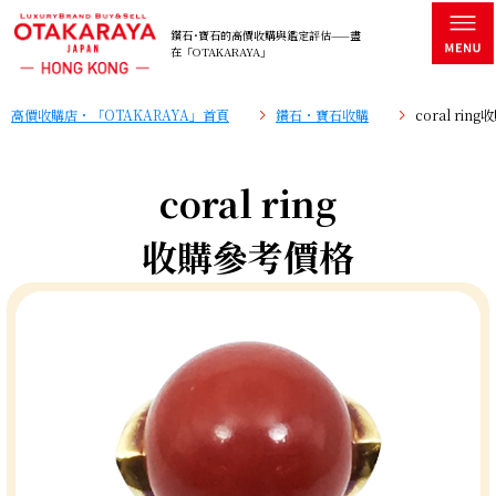
鑽石･寶石的高價收購與鑑定評估——盡
在「OTAKARAYA」
高價收購店・「OTAKARAYA」首頁
鑽石・寶石收購
coral ri
coral ring
收購參考價格