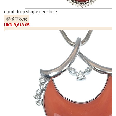
coral drop shape necklace
參考回收價
HKD 8,613.05