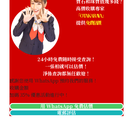
寶石和珠寶值幾多錢？
高價收購專家
「OTAKARAYA」
提供
免費估價
24小時免費隨時接受查詢！
一張相就可以估價！
淨係查詢都無任歡迎！
感謝您使用 WhatsApp 預約我們的服務！
收購金額
加碼
35
% 優惠活動進行中！
用 WhatsApp 免費估價
電郵評估