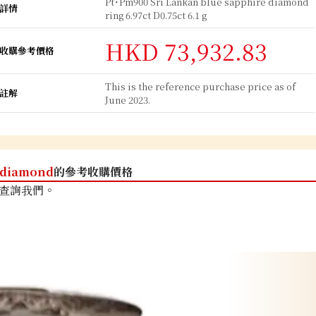
Pt･Pm900 Sri Lankan blue sapphire diamond
詳情
ring 6.97ct D0.75ct 6.1 g
HKD 73,932.83
收購參考價格
This is the reference purchase price as of
註解
June 2023.
diamond
的參考收購價格
查詢我們。