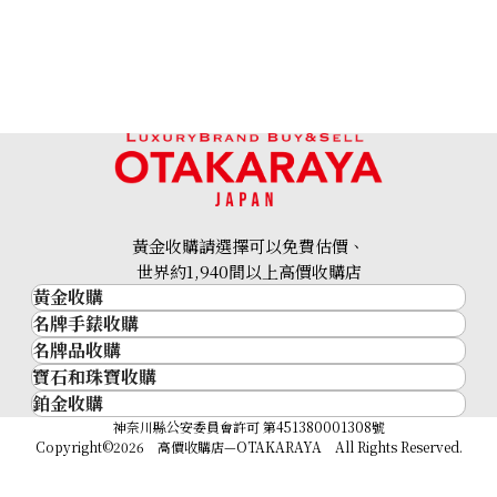
Pt･Pm900 Star Sapphire Diamond Ring 12.05ct
參考回收價
黃金收購請選擇可以免費估價、
HKD 17,475.03
世界約1,940間以上高價收購店
黃金收購
名牌手錶收購
黃金･金條
名牌品收購
名牌手錶收購
金條
寶石和珠寶收購
名牌品收購
勞力士 (Rolex)
金幣及銀幣
鉑金收購
寶石和珠寶
HERMES
Patek Philippe
過去十年黃金價格
鉑金
神奈川縣公安委員會許可 第451380001308號
鑽石
LOUIS VUITTON
Audemars Piguet
金飾
Copyright©2026 高價收購店—OTAKARAYA All Rights Reserved.
祖母綠
CHANEL
Vacheron Constantin
金戒指
藍寶石
卡地亞（Cartier）
A. Lange & Söhne
金頸鍊