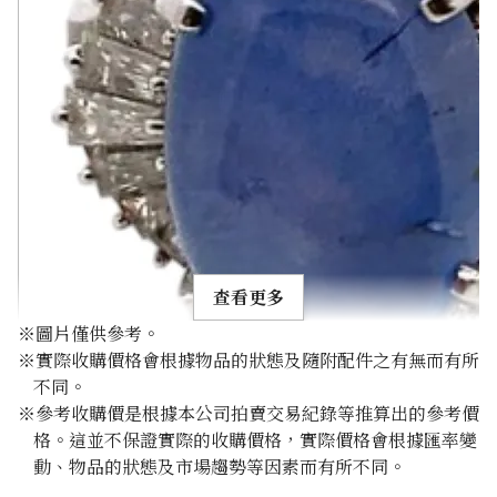
查看更多
※圖片僅供參考。
※實際收購價格會根據物品的狀態及隨附配件之有無而有所
不同。
※參考收購價是根據本公司拍賣交易紀錄等推算出的參考價
格。這並不保證實際的收購價格，實際價格會根據匯率變
Pt･Pm900 Star Sapphire Diamond Ring 10.97ct
動、物品的狀態及市場趨勢等因素而有所不同。
參考回收價