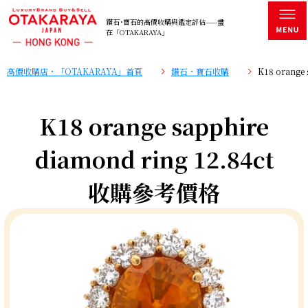
鑽石･寶石的高價收購與鑑定評估——盡
在「OTAKARAYA」
高價收購店・「OTAKARAYA」首頁
鑽石・寶石收購
K18 orange
K18 orange sapphire
diamond ring 12.84ct
收購參考價格