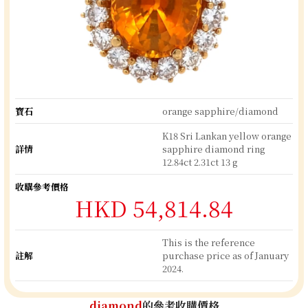
寶石
orange sapphire/diamond
K18 Sri Lankan yellow orange
詳情
sapphire diamond ring
12.84ct 2.31ct 13 g
收購參考價格
HKD 54,814.84
This is the reference
註解
purchase price as of January
2024.
diamond
的參考收購價格