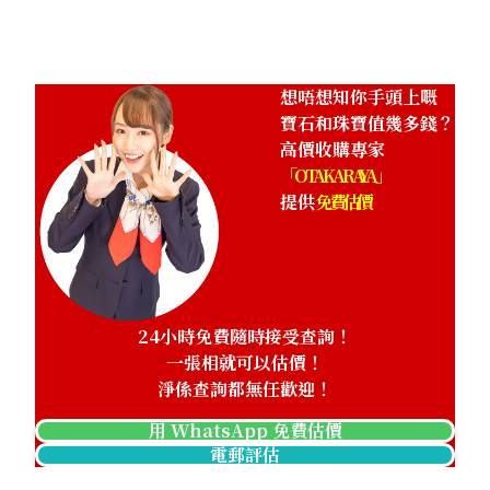
HKD 21,806.45
想唔想知你手頭上嘅
寶石和珠寶值幾多錢？
高價收購專家
「OTAKARAYA」
提供
免費估價
24小時免費隨時接受查詢！
一張相就可以估價！
淨係查詢都無任歡迎！
用 WhatsApp 免費估價
電郵評估