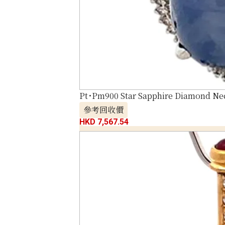
Pt･Pm900 Star Sapphire Diamond Nec
參考回收價
HKD 7,567.54