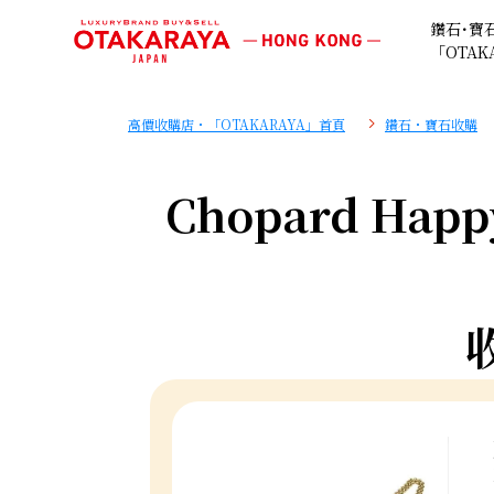
鑽石･寶
「OTAK
高價收購店・「OTAKARAYA」首頁
鑽石・寶石收購
Chopard Happ