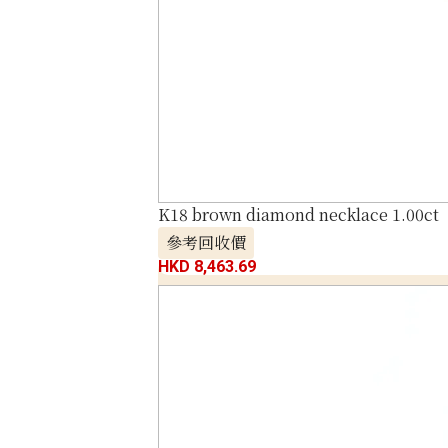
K18 brown diamond necklace 1.00ct
參考回收價
HKD 8,463.69