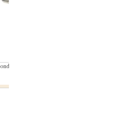
ond necklace 0.80ct