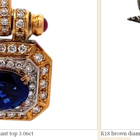
nt top 3.06ct
K18 brown diam