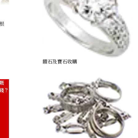
根
rings 13.22 ct
鑽石及寶石收購
嘅
錢？