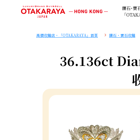
鑽石･寶
「OTAK
高價收購店・「OTAKARAYA」首頁
鑽石・寶石收購
36.136ct Di