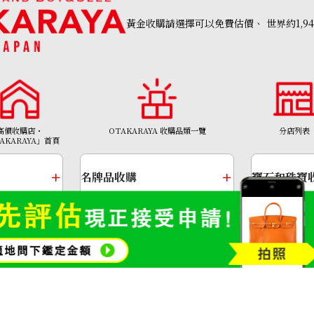
黃金收購請選擇可以免費估價、
世界約1,9
K14WG diamond 
參考回收價
高價收購店・
OTAKARAYA 收購品類一覽
分店列表
AKARAYA」首頁
HKD 44,110.76
名牌品收購
寶石和珠寶
金幣及銀幣
金頸鍊
Copyright©2026 高價