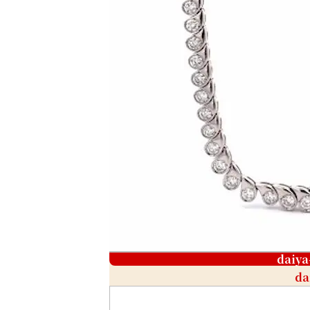
daiya
da