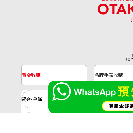
K18 diamond necklace 50.554 ct
參考回收價
「OT
HKD 171,663.56
黃金收購
名牌手錶收購
黃金･金條
金條
金飾
金戒指