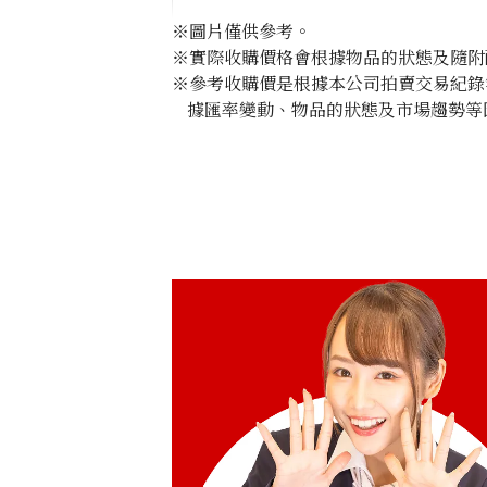
※圖片僅供參考。
※實際收購價格會根據物品的狀態及隨附
※參考收購價是根據本公司拍賣交易紀錄
據匯率變動、物品的狀態及市場趨勢等
36.136ct Diamond Tiara Pt･Pm900
參考回收價
HKD 445,513.75