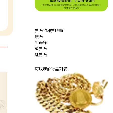
寶石和珠寶收購
鑽石
祖母綠
藍寶石
紅寶石
可收購的物品列表