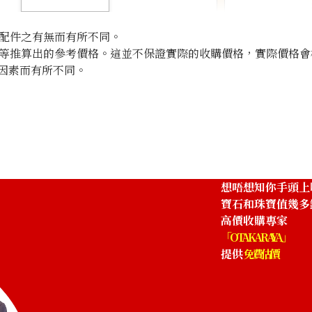
配件之有無而有所不同。
等推算出的參考價格。這並不保證實際的收購價格，實際價格會
因素而有所不同。
K18 diamond ear
參考回收價
HKD 19,765.21
想唔想知你手頭上
寶石和珠寶值幾多
高價收購專家
「OTAKARAYA」
提供
免費估價