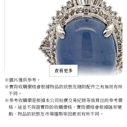
查看更多
※圖片僅供參考。
※實際收購價格會根據物品的狀態及隨附配件之有無而有所
不同。
※參考收購價是根據本公司拍賣交易紀錄等推算出的參考價
格。這並不保證實際的收購價格，實際價格會根據匯率變
Pt･Pm900 Star Sapphire Diamond Necklace 35.46ct
動、物品的狀態及市場趨勢等因素而有所不同。
參考回收價
HKD 7,567.54