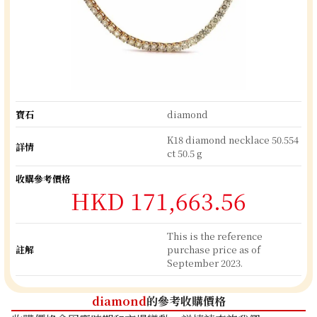
寶石
diamond
K18 diamond necklace 50.554
詳情
ct 50.5 g
收購參考價格
HKD 171,663.56
This is the reference
註解
purchase price as of
September 2023.
diamond
的參考收購價格