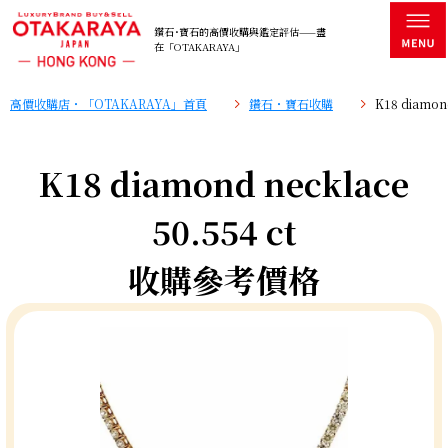
鑽石･寶石的高價收購與鑑定評估——盡
在「OTAKARAYA」
高價收購店・「OTAKARAYA」首頁
鑽石・寶石收購
K18 diamo
K18 diamond necklace
50.554 ct
收購參考價格