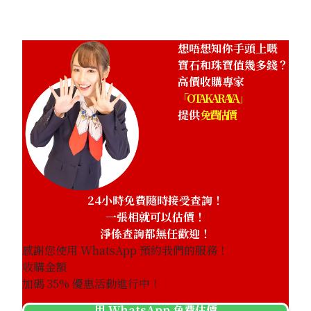
想唔想知你手頭上嘅
寶石和珠寶值幾多錢？
高價收購專家
「OTAKARAYA」
提供
免費估價
24小時免費隨時接受查詢！
一張相就可以估價！
淨係查詢都無任歡迎！
感謝您使用 WhatsApp 預約我們的服務！
收購金額
加碼
35
% 優惠活動進行中！
用 WhatsApp 免費估價