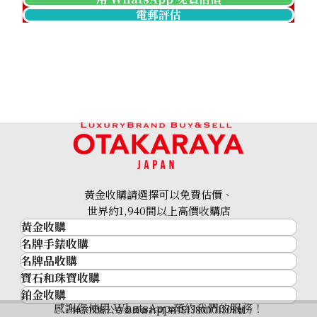
電郵評估
K18 sapphire diamond necklace pendant top 3.06ct
參考回收價
HKD 54,267.19
黃金收購請選擇可以免費估價、
世界約1,940間以上高價收購店
黃金收購
名牌手錶收購
黃金･金條
名牌品收購
名牌手錶收購
金條
寶石和珠寶收購
名牌品收購
勞力士 (Rolex)
金幣及銀幣
鉑金收購
寶石和珠寶
HERMES
Patek Philippe
過去十年黃金價格
感謝您使用 WhatsApp 預約我們的服務！
鉑金
神奈川縣公安委員會許可 第451380001308號
鑽石
LOUIS VUITTON
Audemars Piguet