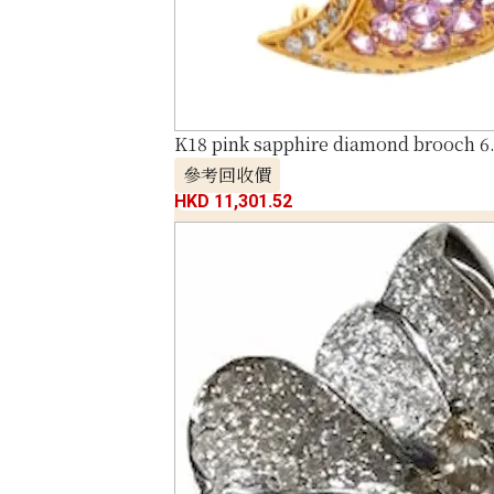
K18 pink sapphire diamond brooch 6
參考回收價
HKD 11,301.52