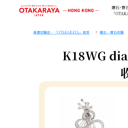
鑽石･寶
「OTAK
高價收購店・「OTAKARAYA」首頁
鑽石・寶石收購
K18WG dia