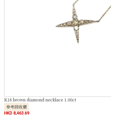
K18 brown diamond necklace 1.00ct
參考回收價
HKD 8,463.69