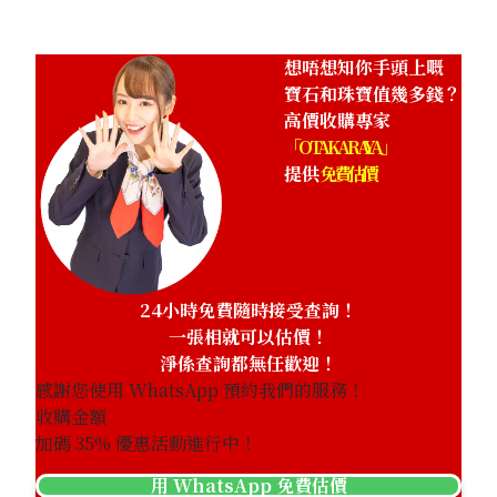
想唔想知你手頭上嘅
寶石和珠寶值幾多錢？
高價收購專家
「OTAKARAYA」
提供
免費估價
24小時免費隨時接受查詢！
一張相就可以估價！
淨係查詢都無任歡迎！
感謝您使用 WhatsApp 預約我們的服務！
收購金額
加碼
35
% 優惠活動進行中！
用 WhatsApp 免費估價