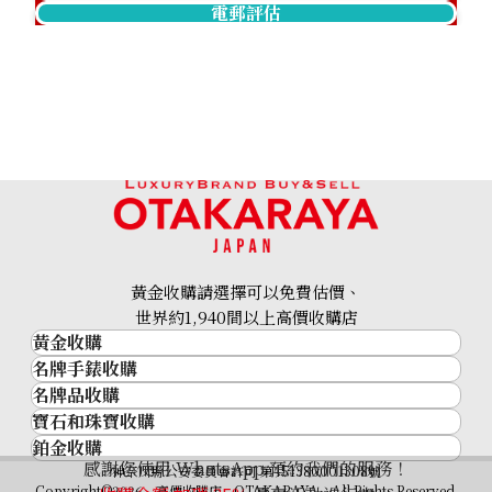
電郵評估
黃金收購請選擇可以免費估價、
世界約1,940間以上高價收購店
黃金收購
名牌手錶收購
黃金･金條
名牌品收購
名牌手錶收購
金條
寶石和珠寶收購
名牌品收購
勞力士 (Rolex)
金幣及銀幣
鉑金收購
寶石和珠寶
HERMES
Patek Philippe
過去十年黃金價格
感謝您使用 WhatsApp 預約我們的服務！
鉑金
神奈川縣公安委員會許可 第451380001308號
鑽石
LOUIS VUITTON
Audemars Piguet
金飾
Copyright©2026 高價收購店—OTAKARAYA All Rights Reserved.