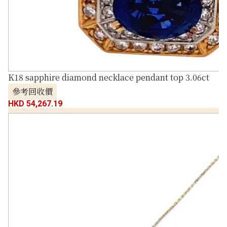
K18 sapphire diamond necklace pendant top 3.06ct
參考回收價
HKD 54,267.19