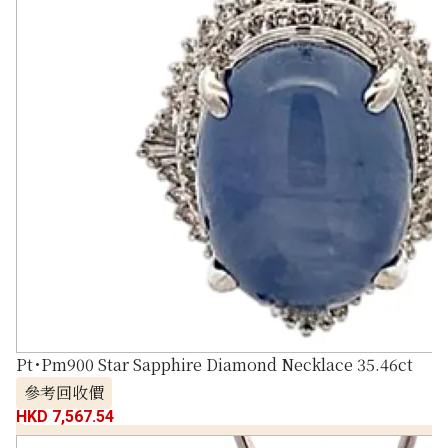
Pt･Pm900 Star Sapphire Diamond Necklace 35.46ct
參考回收價
HKD 7,567.54