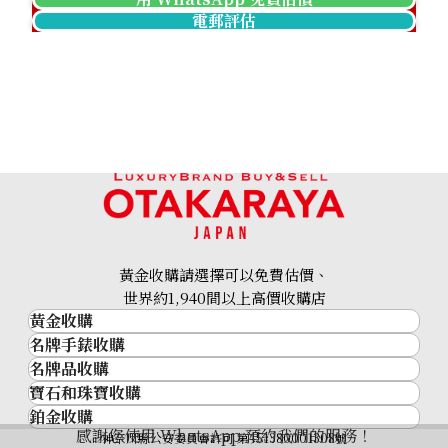
電郵評估
K18 sapphire diamond necklace pendant top 3.06ct
參考回收價
HKD 54,267.19
黃金收購請選擇可以免費估價、
世界約1,940間以上高價收購店
黃金收購
名牌手錶收購
黃金･金條
名牌品收購
名牌手錶收購
金條
寶石和珠寶收購
名牌品收購
勞力士 (Rolex)
金幣及銀幣
鉑金收購
寶石和珠寶
HERMES
Patek Philippe
過去十年黃金價格
感謝您使用 WhatsApp 預約我們的服務！
鉑金
神奈川縣公安委員會許可 第451380001308號
鑽石
LOUIS VUITTON
Audemars Piguet