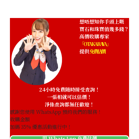
想唔想知你手頭上嘅
寶石和珠寶值幾多錢？
高價收購專家
「OTAKARAYA」
提供
免費估價
24小時免費隨時接受查詢！
一張相就可以估價！
淨係查詢都無任歡迎！
感謝您使用 WhatsApp 預約我們的服務！
收購金額
加碼
35
% 優惠活動進行中！
用 WhatsApp 免費估價