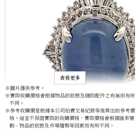
查看更多
※圖片僅供參考。
※實際收購價格會根據物品的狀態及隨附配件之有無而有所
不同。
※參考收購價是根據本公司拍賣交易紀錄等推算出的參考價
格。這並不保證實際的收購價格，實際價格會根據匯率變
Pt･Pm900 Star Sapphire Diamond Necklace 35.46ct
動、物品的狀態及市場趨勢等因素而有所不同。
參考回收價
HKD 7,567.54