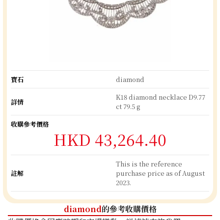
寶石
diamond
K18 diamond necklace D9.77
詳情
ct 79.5 g
收購參考價格
HKD 43,264.40
This is the reference
註解
purchase price as of August
2023.
diamond
的參考收購價格