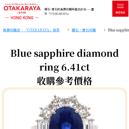
鑽石･寶石的高價收購與鑑定評估——盡
在「OTAKARAYA」
高價收購店・「OTAKARAYA」首頁
鑽石・寶石收購
Blue sapph
Blue sapphire diamond
ring 6.41ct
收購參考價格