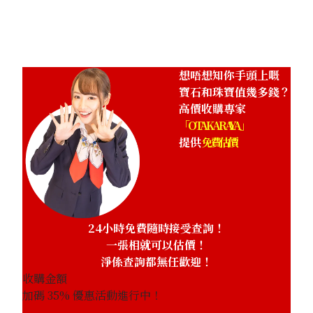
參考回收價
HKD 21,806.45
想唔想知你手頭上嘅
寶石和珠寶值幾多錢？
高價收購專家
「OTAKARAYA」
提供
免費估價
24小時免費隨時接受查詢！
一張相就可以估價！
淨係查詢都無任歡迎！
收購金額
加碼
35
% 優惠活動進行中！