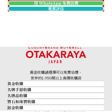
用 WhatsApp 免費估價
電郵評估
Pt･Pm900 Star Sapphire Diamond Ring 12.05ct
參考回收價
HKD 17,475.03
黃金收購請選擇可以免費估價、
世界約1,950間以上高價收購店
黃金收購
名牌手錶收購
黃金･金條
名牌品收購
名牌手錶收購
金條
寶石和珠寶收購
名牌品收購
勞力士 (Rolex)
金幣及銀幣
鉑金收購
寶石和珠寶
HERMES
Patek Philippe
過去十年黃金價格