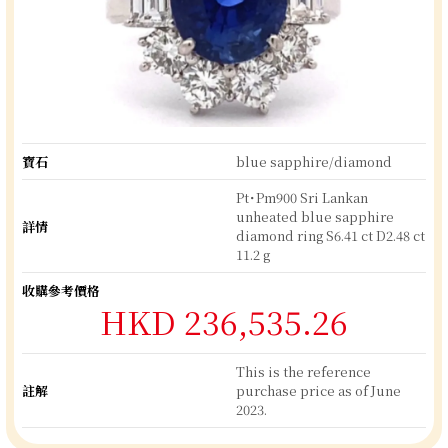
寶石
blue sapphire/diamond
Pt･Pm900 Sri Lankan
unheated blue sapphire
詳情
diamond ring S6.41 ct D2.48 ct
11.2 g
收購參考價格
HKD 236,535.26
This is the reference
註解
purchase price as of June
2023.