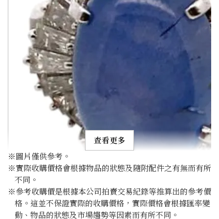
查看更多
※圖片僅供參考。
※實際收購價格會根據物品的狀態及隨附配件之有無而有所
不同。
※參考收購價是根據本公司拍賣交易紀錄等推算出的參考價
格。這並不保證實際的收購價格，實際價格會根據匯率變
Pt･Pm900 Star Sapphire Diamond Ring 10.97ct
動、物品的狀態及市場趨勢等因素而有所不同。