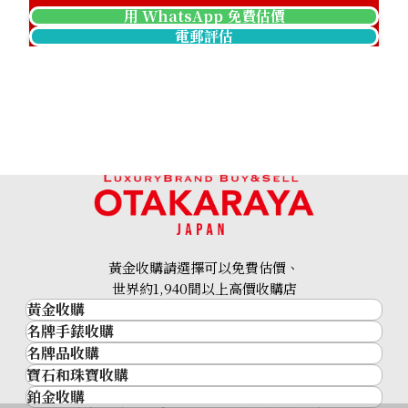
用 WhatsApp 免費估價
電郵評估
Pt･Pm900 Star Sapphire Diamond Ring 12.05ct
參考回收價
HKD 17,475.03
黃金收購請選擇可以免費估價、
世界約1,940間以上高價收購店
黃金收購
名牌手錶收購
黃金･金條
名牌品收購
名牌手錶收購
金條
寶石和珠寶收購
名牌品收購
勞力士 (Rolex)
金幣及銀幣
鉑金收購
寶石和珠寶
HERMES
Patek Philippe
過去十年黃金價格