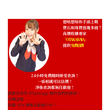
HKD 21,806.45
想唔想知你手頭上嘅
寶石和珠寶值幾多錢？
高價收購專家
「OTAKARAYA」
提供
免費估價
24小時免費隨時接受查詢！
一張相就可以估價！
淨係查詢都無任歡迎！
感謝您使用 WhatsApp 預約我們的服務！
收購金額
加碼
35
% 優惠活動進行中！