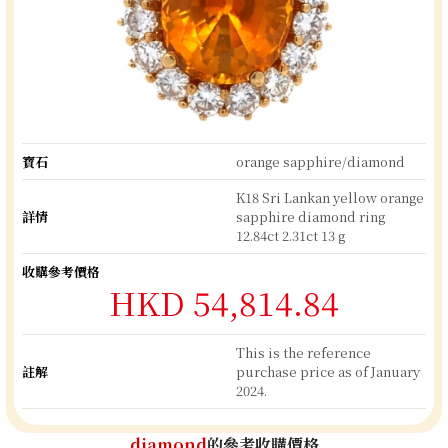
寶石
orange sapphire/diamond
K18 Sri Lankan yellow orange
詳情
sapphire diamond ring
12.84ct 2.31ct 13 g
收購參考價格
HKD 54,814.84
This is the reference
註解
purchase price as of January
2024.
diamond
的參考收購價格