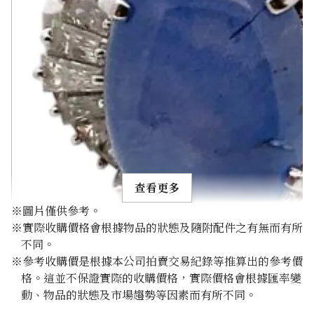
查看更多
※圖片僅供參考。
※實際收購價格會根據物品的狀態及隨附配件之有無而有所
不同。
※參考收購價是根據本公司拍賣交易紀錄等推算出的參考價
格。這並不保證實際的收購價格，實際價格會根據匯率變
Pt･Pm900 Star Sapphire Diamond Ring 10.97ct
動、物品的狀態及市場趨勢等因素而有所不同。
參考回收價