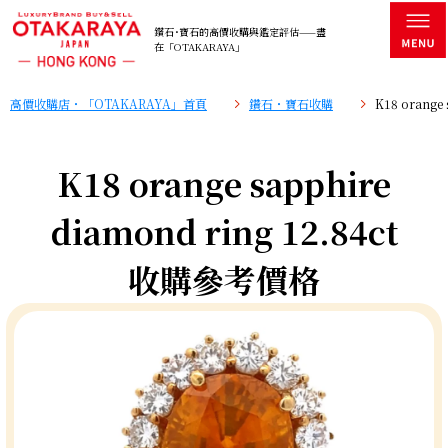
鑽石･寶石的高價收購與鑑定評估——盡
在「OTAKARAYA」
高價收購店・「OTAKARAYA」首頁
鑽石・寶石收購
K18 orange
K18 orange sapphire
diamond ring 12.84ct
收購參考價格