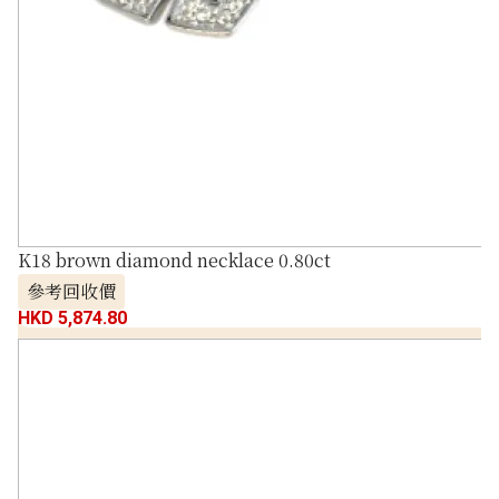
K18 brown diamond necklace 0.80ct
參考回收價
HKD 5,874.80