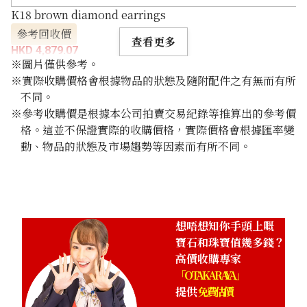
K18 brown diamond earrings
參考回收價
查看更多
HKD 4,879.07
※圖片僅供參考。
※實際收購價格會根據物品的狀態及隨附配件之有無而有所
不同。
※參考收購價是根據本公司拍賣交易紀錄等推算出的參考價
格。這並不保證實際的收購價格，實際價格會根據匯率變
動、物品的狀態及市場趨勢等因素而有所不同。
想唔想知你手頭上嘅
寶石和珠寶值幾多錢？
高價收購專家
「OTAKARAYA」
提供
免費估價