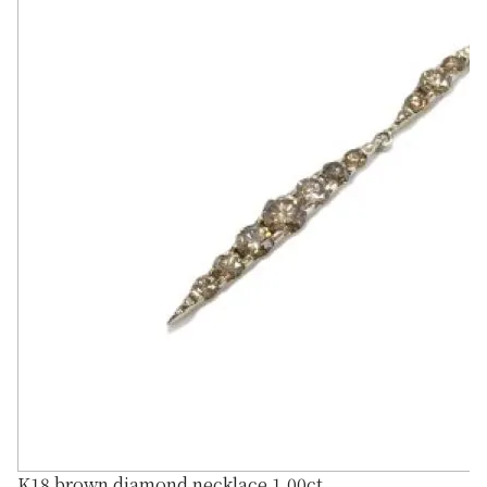
K18 brown diamond necklace 1.00ct