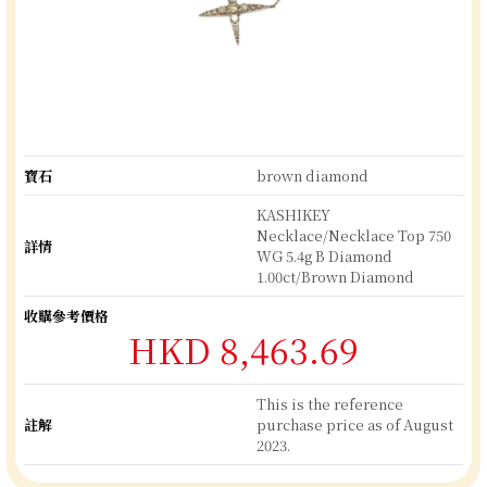
寶石
brown diamond
KASHIKEY
Necklace/Necklace Top 750
詳情
WG 5.4g B Diamond
1.00ct/Brown Diamond
收購參考價格
HKD 8,463.69
This is the reference
註解
purchase price as of August
2023.