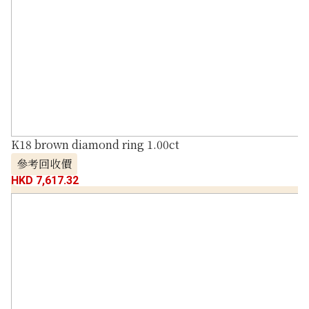
K18 brown diamond ring 1.00ct
參考回收價
HKD 7,617.32