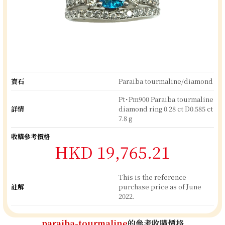
寶石
Paraiba tourmaline/diamond
Pt･Pm900 Paraiba tourmaline
詳情
diamond ring 0.28 ct D0.585 ct
7.8 g
收購參考價格
HKD 19,765.21
This is the reference
註解
purchase price as of June
2022.
paraiba-tourmaline
的參考收購價格