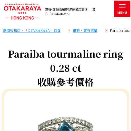
鑽石･寶石的高價收購與鑑定評估——盡
在「OTAKARAYA」
高價收購店・「OTAKARAYA」首頁
鑽石・寶石收購
Paraiba to
Paraiba tourmaline ring
0.28 ct
收購參考價格