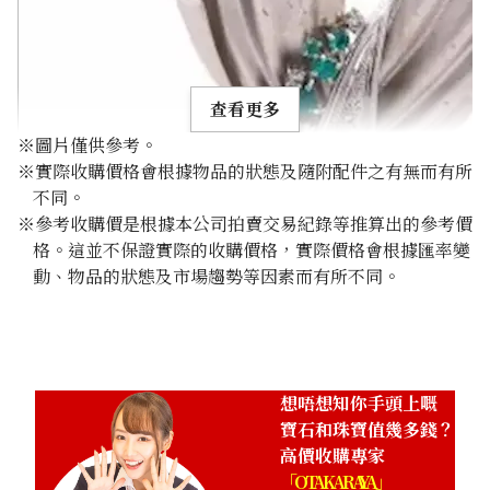
查看更多
※圖片僅供參考。
※實際收購價格會根據物品的狀態及隨附配件之有無而有所
不同。
※參考收購價是根據本公司拍賣交易紀錄等推算出的參考價
格。這並不保證實際的收購價格，實際價格會根據匯率變
Paraiba tourmaline brooch 0.51 ct
動、物品的狀態及市場趨勢等因素而有所不同。
參考回收價
HKD 9,907.50
想唔想知你手頭上嘅
寶石和珠寶值幾多錢？
高價收購專家
「OTAKARAYA」