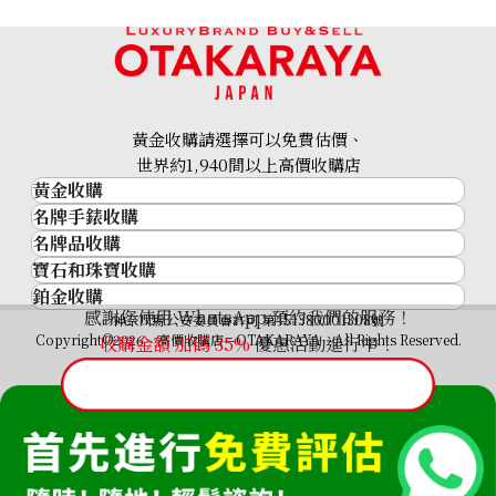
黃金收購請選擇可以免費估價、
世界約1,940間以上高價收購店
黃金收購
名牌手錶收購
黃金･金條
名牌品收購
名牌手錶收購
金條
寶石和珠寶收購
名牌品收購
勞力士 (Rolex)
金幣及銀幣
鉑金收購
寶石和珠寶
HERMES
Patek Philippe
過去十年黃金價格
感謝您使用 WhatsApp 預約我們的服務！
鉑金
神奈川縣公安委員會許可 第451380001308號
鑽石
LOUIS VUITTON
Audemars Piguet
金飾
Copyright©2026 高價收購店—OTAKARAYA All Rights Reserved.
收購金額 加碼
35%
優惠活動進行中！
祖母綠
CHANEL
Vacheron Constantin
金戒指
藍寶石
卡地亞（Cartier）
A. Lange & Söhne
金頸鍊
紅寶石
CELINE
Breguet
Paraiba tourmaline ring 6.51 ct
FENDI
參考回收價
Christian Dior
HKD 38,584.47