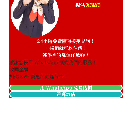
提供
免費估價
24小時免費隨時接受查詢！
一張相就可以估價！
淨係查詢都無任歡迎！
感謝您使用 WhatsApp 預約我們的服務！
收購金額
加碼
35
% 優惠活動進行中！
用 WhatsApp 免費估價
Paraiba tourmaline ring 0.596 ct
電郵評估
參考回收價
HKD 6,870.53