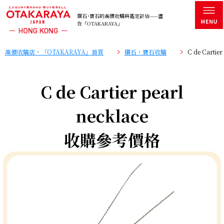
鑽石･寶石的高價收購與鑑定評估——盡
在「OTAKARAYA」
高價收購店・「OTAKARAYA」首頁
鑽石・寶石收購
C de Carti
C de Cartier pearl
necklace
收購參考價格