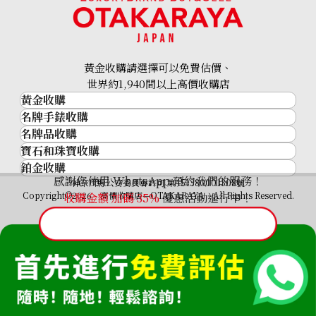
黃金收購請選擇可以免費估價、
世界約1,940間以上高價收購店
黃金收購
名牌手錶收購
黃金･金條
名牌品收購
名牌手錶收購
金條
Mikimoto pearl (black pearl) ring
寶石和珠寶收購
名牌品收購
勞力士 (Rolex)
金幣及銀幣
參考回收價
鉑金收購
寶石和珠寶
HERMES
Patek Philippe
過去十年黃金價格
HKD 5,327.15
感謝您使用 WhatsApp 預約我們的服務！
鉑金
神奈川縣公安委員會許可 第451380001308號
鑽石
LOUIS VUITTON
Audemars Piguet
金飾
Copyright©2026 高價收購店—OTAKARAYA All Rights Reserved.
收購金額 加碼
35%
優惠活動進行中！
祖母綠
CHANEL
Vacheron Constantin
金戒指
藍寶石
卡地亞（Cartier）
A. Lange & Söhne
金頸鍊
紅寶石
CELINE
Breguet
FENDI
Christian Dior
GUCCI
Harry Winston