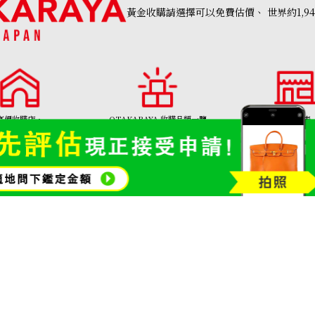
黃金收購請選擇可以免費估價、
世界約1,9
參考回收價
HKD 77,467.66
高價收購店・
OTAKARAYA 收購品類一覽
分店列表
AKARAYA」首頁
名牌品收購
寶石和珠寶
金幣及銀幣
金頸鍊
01308號
Copyright©2026 高價