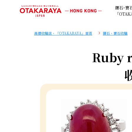
鑽石･寶
「OTAK
高價收購店・「OTAKARAYA」首頁
鑽石・寶石收購
Ruby r