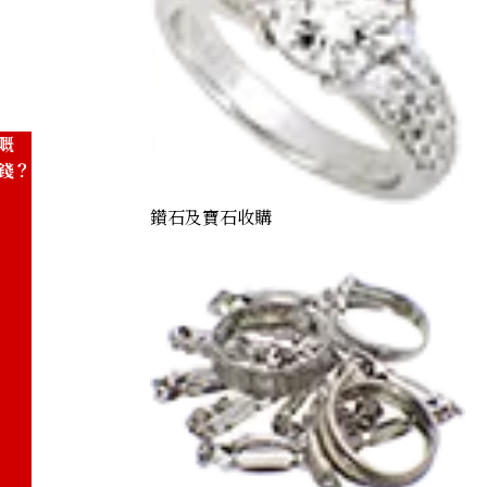
嘅
錢？
鑽石及寶石收購