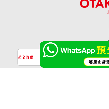
ruby bracelet 5.15 ct
參考回收價
HKD 19,217.56
「OT
黃金收購
名牌手錶收購
黃金･金條
金條
金飾
金戒指
神奈川縣公安委員會許可 第4513800