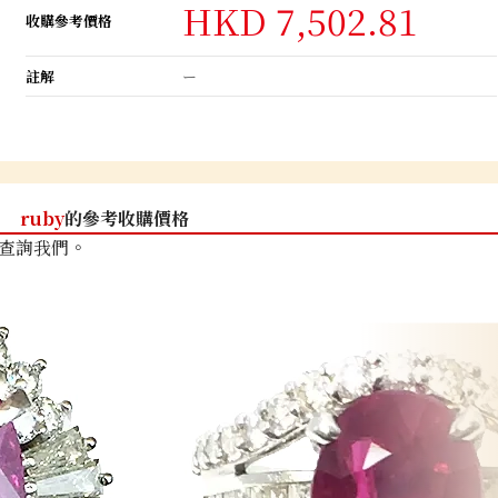
HKD 7,502.81
收購參考價格
註解
ー
ruby
的參考收購價格
查詢我們。