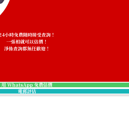
24小時免費隨時接受查詢！
一張相就可以估價！
淨係查詢都無任歡迎！
！
ruby bracelet
參考回收價
HKD 13,741.05
用 WhatsApp 免費估價
電郵評估