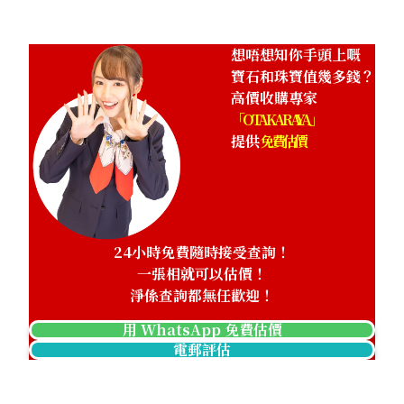
想唔想知你手頭上嘅
寶石和珠寶值幾多錢？
高價收購專家
「OTAKARAYA」
提供
免費估價
24小時免費隨時接受查詢！
一張相就可以估價！
淨係查詢都無任歡迎！
用 WhatsApp 免費估價
電郵評估