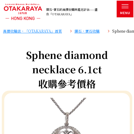
鑽石･寶石的高價收購與鑑定評估——盡
在「OTAKARAYA」
高價收購店・「OTAKARAYA」首頁
鑽石・寶石收購
Sphene di
Sphene diamond
necklace 6.1ct
收購參考價格