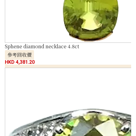
Sphene diamond necklace 4.8ct
參考回收價
HKD 4,381.20