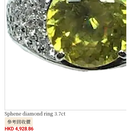
Sphene diamond ring 3.7ct
參考回收價
HKD 4,928.86