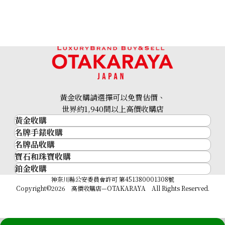
黃金收購請選擇可以免費估價、
世界約1,940間以上高價收購店
黃金收購
名牌手錶收購
黃金･金條
名牌品收購
名牌手錶收購
金條
寶石和珠寶收購
名牌品收購
勞力士 (Rolex)
金幣及銀幣
鉑金收購
寶石和珠寶
HERMES
Patek Philippe
過去十年黃金價格
鉑金
神奈川縣公安委員會許可 第451380001308號
鑽石
LOUIS VUITTON
Audemars Piguet
金飾
Copyright©2026 高價收購店—OTAKARAYA All Rights Reserved.
祖母綠
CHANEL
Vacheron Constantin
金戒指
藍寶石
卡地亞（Cartier）
A. Lange & Söhne
金頸鍊
紅寶石
CELINE
Breguet