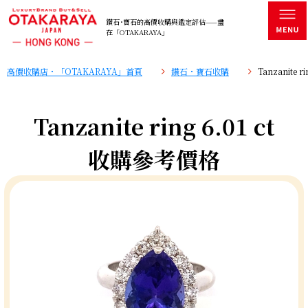
鑽石･寶石的高價收購與鑑定評估——盡
在「OTAKARAYA」
高價收購店・「OTAKARAYA」首頁
鑽石・寶石收購
Tanzanite 
Tanzanite ring 6.01 ct
收購參考價格