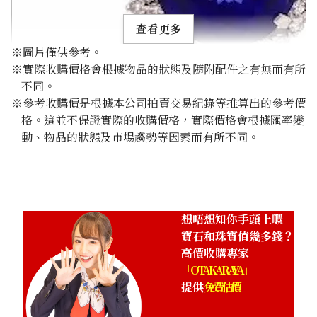
查看更多
※圖片僅供參考。
※實際收購價格會根據物品的狀態及隨附配件之有無而有所
不同。
※參考收購價是根據本公司拍賣交易紀錄等推算出的參考價
格。這並不保證實際的收購價格，實際價格會根據匯率變
Tanzanite necklace 35.01 ct
動、物品的狀態及市場趨勢等因素而有所不同。
參考回收價
HKD 58,847.54
想唔想知你手頭上嘅
寶石和珠寶值幾多錢？
高價收購專家
「OTAKARAYA」
提供
免費估價