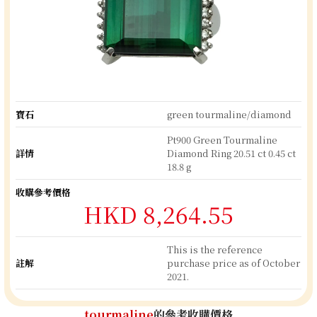
寶石
green tourmaline/diamond
Pt900 Green Tourmaline
詳情
Diamond Ring 20.51 ct 0.45 ct
18.8 g
收購參考價格
HKD 8,264.55
This is the reference
註解
purchase price as of October
2021.
tourmaline
的參考收購價格