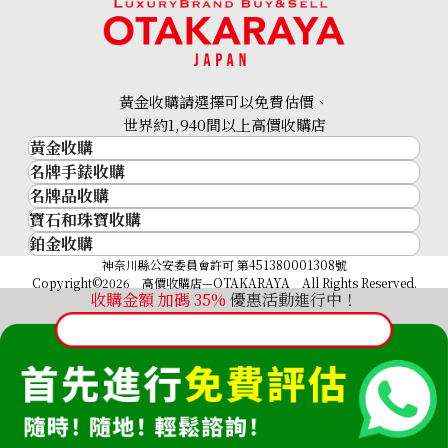
Tourmaline ring 1.75 carat white gold
參考回收價
HKD 5,974.37
黃金收購請選擇可以免費估價、
世界約1,940間以上高價收購店
黃金收購
名牌手錶收購
黃金･金條
名牌品收購
名牌手錶收購
金條
寶石和珠寶收購
名牌品收購
勞力士 (Rolex)
金幣及銀幣
鉑金收購
寶石和珠寶
HERMES
Patek Philippe
過去十年黃金價格
鉑金
神奈川縣公安委員會許可 第451380001308號
鑽石
LOUIS VUITTON
Audemars Piguet
金飾
Copyright©2026 高價收購店—OTAKARAYA All Rights Reserved.
祖母綠
CHANEL
Vacheron Constantin
收購金額 加碼
35%
優惠活動進行中！
金戒指
藍寶石
卡地亞（Cartier）
A. Lange & Söhne
金頸鍊
紅寶石
CELINE
Breguet
FENDI
Christian Dior
GUCCI