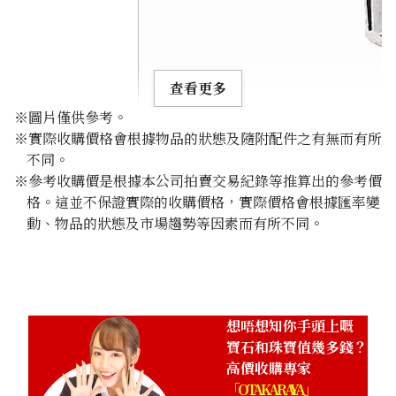
查看更多
※圖片僅供參考。
※實際收購價格會根據物品的狀態及隨附配件之有無而有所
不同。
※參考收購價是根據本公司拍賣交易紀錄等推算出的參考價
格。這並不保證實際的收購價格，實際價格會根據匯率變
Tourmaline necklace 1.6ct
動、物品的狀態及市場趨勢等因素而有所不同。
參考回收價
HKD 2,439.53
想唔想知你手頭上嘅
寶石和珠寶值幾多錢？
高價收購專家
「OTAKARAYA」