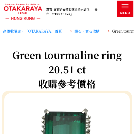
鑽石･寶石的高價收購與鑑定評估——盡
在「OTAKARAYA」
高價收購店・「OTAKARAYA」首頁
鑽石・寶石收購
Green tour
Green tourmaline ring
20.51 ct
收購參考價格