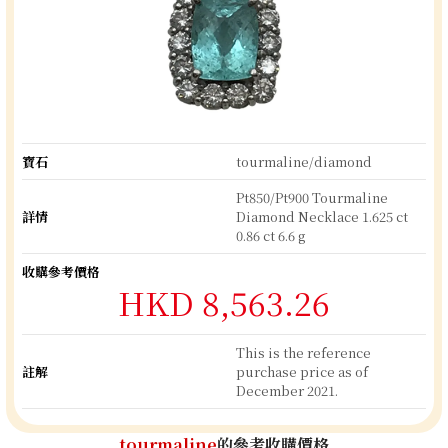
寶石
tourmaline/diamond
Pt850/Pt900 Tourmaline
詳情
Diamond Necklace 1.625 ct
0.86 ct 6.6 g
收購參考價格
HKD 8,563.26
This is the reference
註解
purchase price as of
December 2021.
tourmaline
的參考收購價格