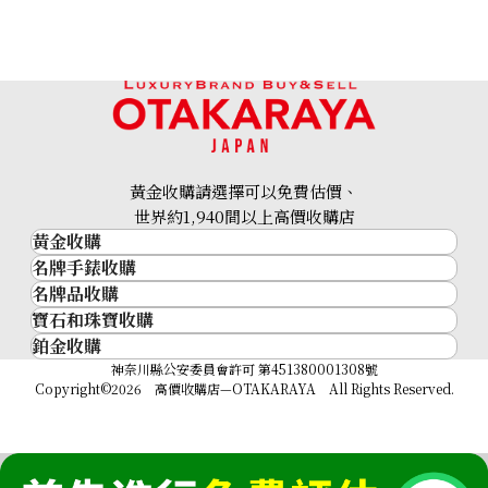
黃金收購請選擇可以免費估價、
世界約1,940間以上高價收購店
黃金收購
名牌手錶收購
黃金･金條
名牌品收購
名牌手錶收購
金條
寶石和珠寶收購
名牌品收購
勞力士 (Rolex)
金幣及銀幣
鉑金收購
寶石和珠寶
HERMES
Patek Philippe
過去十年黃金價格
鉑金
神奈川縣公安委員會許可 第451380001308號
鑽石
LOUIS VUITTON
Audemars Piguet
金飾
Copyright©2026 高價收購店—OTAKARAYA All Rights Reserved.
祖母綠
CHANEL
Vacheron Constantin
金戒指
藍寶石
卡地亞（Cartier）
A. Lange & Söhne
金頸鍊
紅寶石
CELINE
Breguet