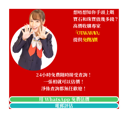
想唔想知你手頭上嘅
寶石和珠寶值幾多錢？
高價收購專家
「OTAKARAYA」
提供
免費估價
24小時免費隨時接受查詢！
一張相就可以估價！
淨係查詢都無任歡迎！
用 WhatsApp 免費估價
電郵評估