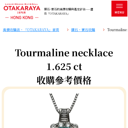
鑽石･寶石的高價收購與鑑定評估——盡
在「OTAKARAYA」
高價收購店・「OTAKARAYA」首頁
鑽石・寶石收購
Tourmaline
Tourmaline necklace
1.625 ct
收購參考價格