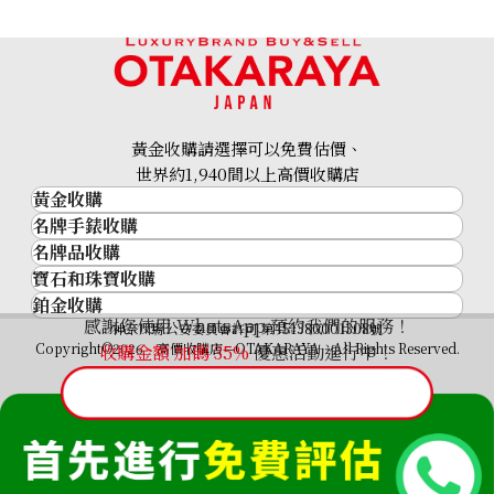
黃金收購請選擇可以免費估價、
世界約1,940間以上高價收購店
黃金收購
名牌手錶收購
黃金･金條
名牌品收購
名牌手錶收購
金條
寶石和珠寶收購
名牌品收購
勞力士 (Rolex)
金幣及銀幣
鉑金收購
寶石和珠寶
HERMES
Patek Philippe
過去十年黃金價格
感謝您使用 WhatsApp 預約我們的服務！
鉑金
神奈川縣公安委員會許可 第451380001308號
鑽石
LOUIS VUITTON
Audemars Piguet
金飾
Copyright©2026 高價收購店—OTAKARAYA All Rights Reserved.
收購金額 加碼
35%
優惠活動進行中！
祖母綠
CHANEL
Vacheron Constantin
金戒指
藍寶石
卡地亞（Cartier）
A. Lange & Söhne
金頸鍊
紅寶石
CELINE
Breguet
FENDI
Christian Dior