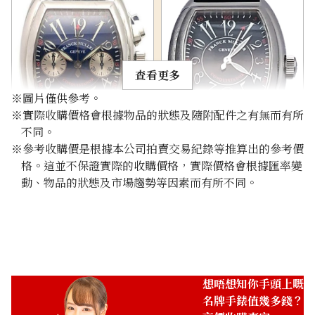
查看更多
※圖片僅供參考。
※實際收購價格會根據物品的狀態及隨附配件之有無而有所
不同。
Franck Muller
Franck Muller
※參考收購價是根據本公司拍賣交易紀錄等推算出的參考價
Conquistador 8005CC
Conquistador 8005SC SS
格。這並不保證實際的收購價格，實際價格會根據匯率變
參考回收價
參考回收價
動、物品的狀態及市場趨勢等因素而有所不同。
ASK
ASK
收購日期: 2024年6月
收購日期: 2021年10月
想唔想知你手頭上嘅
名牌手錶值幾多錢？