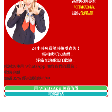
高價收購專家
「OTAKARAYA」
提供
免費估價
Franck Muller
Franck Muller
Conquistador 8005 L QZ
Conquistador Cortez King
SS
10000KSC RG
參考回收價
參考回收價
24小時免費隨時接受查詢！
ASK
ASK
一張相就可以估價！
收購日期: 2021年10月
收購日期: 2021年10月
淨係查詢都無任歡迎！
感謝您使用 WhatsApp 預約我們的服務！
收購金額
加碼
35
% 優惠活動進行中！
用 WhatsApp 免費估價
電郵評估