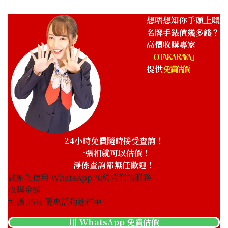
想唔想知你手頭上嘅
名牌手錶值幾多錢？
高價收購專家
「OTAKARAYA」
提供
免費估價
Franck Muller Master
Franck Muller Master
Square 6002LQZ
Square 6000 K SC DT R
參考回收價
參考回收價
ASK
ASK
24小時免費隨時接受查詢！
收購日期: 2024年3月
收購日期: 2023年6月
一張相就可以估價！
淨係查詢都無任歡迎！
感謝您使用 WhatsApp 預約我們的服務！
收購金額
加碼
35
% 優惠活動進行中！
用 WhatsApp 免費估價