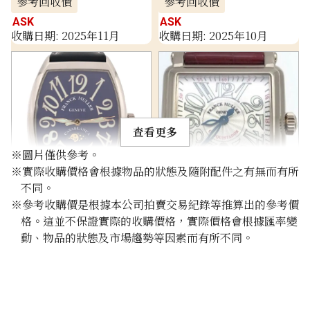
參考回收價
參考回收價
ASK
ASK
收購日期: 2025年11月
收購日期: 2025年10月
查看更多
※圖片僅供參考。
※實際收購價格會根據物品的狀態及隨附配件之有無而有所
不同。
Franck Muller Casablanca
Franck Muller Master
※參考收購價是根據本公司拍賣交易紀錄等推算出的參考價
7880CL
Square 162
格。這並不保證實際的收購價格，實際價格會根據匯率變
參考回收價
參考回收價
動、物品的狀態及市場趨勢等因素而有所不同。
ASK
ASK
收購日期: 2025年1月
收購日期: 2022年11月