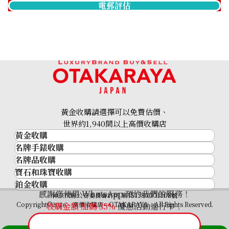
電郵評估
Franck Muller Master
Franck Muller Master
Square 6002SQZ
Square 6000 K SC DT BL
參考回收價
參考回收價
ASK
ASK
收購日期: 2025年2月
收購日期: 2024年10月
黃金收購請選擇可以免費估價、
世界約1,940間以上高價收購店
黃金收購
名牌手錶收購
黃金･金條
名牌品收購
名牌手錶收購
金條
寶石和珠寶收購
名牌品收購
勞力士 (Rolex)
金幣及銀幣
鉑金收購
寶石和珠寶
HERMES
Patek Philippe
過去十年黃金價格
感謝您使用 WhatsApp 預約我們的服務！
鉑金
神奈川縣公安委員會許可 第451380001308號
鑽石
LOUIS VUITTON
Audemars Piguet
金飾
Copyright©2026 高價收購店—OTAKARAYA All Rights Reserved.
收購金額 加碼
35%
優惠活動進行中！
Franck Muller Master
Franck Muller Master
祖母綠
CHANEL
Vacheron Constantin
金戒指
Square 6002HQZV
Square 6002MQZR
藍寶石
卡地亞（Cartier）
A. Lange & Söhne
金頸鍊