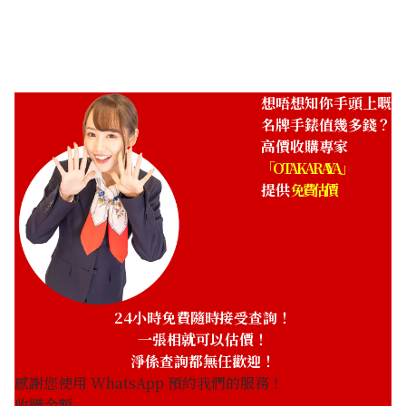
想唔想知你手頭上嘅
名牌手錶值幾多錢？
高價收購專家
「OTAKARAYA」
提供
免費估價
24小時免費隨時接受查詢！
一張相就可以估價！
淨係查詢都無任歡迎！
感謝您使用 WhatsApp 預約我們的服務！
收購金額