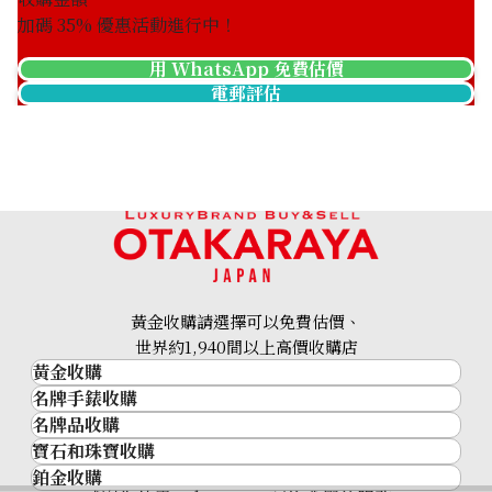
加碼
35
% 優惠活動進行中！
用 WhatsApp 免費估價
電郵評估
黃金收購請選擇可以免費估價、
世界約1,940間以上高價收購店
黃金收購
名牌手錶收購
黃金･金條
名牌品收購
名牌手錶收購
金條
寶石和珠寶收購
名牌品收購
勞力士 (Rolex)
金幣及銀幣
鉑金收購
寶石和珠寶
HERMES
Patek Philippe
過去十年黃金價格