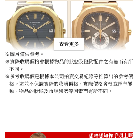
查看更多
※圖片僅供參考。
※實際收購價格會根據物品的狀態及隨附配件之有無而有所
Patek Philippe Nautilus
Patek Philippe Nautilus
不同。
3800/001
5980R-001
※參考收購價是根據本公司拍賣交易紀錄等推算出的參考價
參考回收價
參考回收價
格。這並不保證實際的收購價格，實際價格會根據匯率變
動、物品的狀態及市場趨勢等因素而有所不同。
ASK
ASK
收購日期: 2026年5月
收購日期: 2026年5月
想唔想知你手頭上嘅