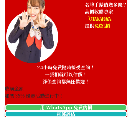
名牌手錶值幾多錢？
高價收購專家
「OTAKARAYA」
提供
免費估價
Patek Philippe Nautilus
Patique Philippe Nautilus
7118/1200R-010
Petit Complication
5712GR-001
參考回收價
參考回收價
ASK
ASK
24小時免費隨時接受查詢！
收購日期: 2026年4月
收購日期: 2026年3月
一張相就可以估價！
淨係查詢都無任歡迎！
收購金額
加碼
35
% 優惠活動進行中！
用 WhatsApp 免費估價
電郵評估