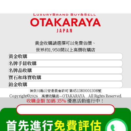
Patique Philippe Nautilus
Patek Philippe Nautilus
7118/1R-001
5711/1R-001
參考回收價
參考回收價
ASK
ASK
收購日期: 2026年3月
收購日期: 2026年3月
黃金收購請選擇可以免費估價、
世界約1,950間以上高價收購店
黃金收購
名牌手錶收購
黃金･金條
名牌品收購
名牌手錶收購
金條
寶石和珠寶收購
名牌品收購
勞力士 (Rolex)
金幣及銀幣
鉑金收購
寶石和珠寶
HERMES
Patek Philippe
過去十年黃金價格
鉑金
神奈川縣公安委員會許可 第451380001308號
鑽石
LOUIS VUITTON
Audemars Piguet
金飾
Copyright©2026 高價收購店—OTAKARAYA All Rights Reserved.
祖母綠
CHANEL
收購金額 加碼
35%
優惠活動進行中！
Vacheron Constantin
金戒指
Patek Philippe Nautilus
Patek Philippe Nautilus
藍寶石
卡地亞（Cartier）
A. Lange & Söhne
金頸鍊
Flyback Travel Time
5711R-001 Brown
紅寶石
CELINE
Breguet
5990/1A-011
FENDI
參考回收價
Christian Dior